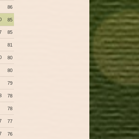
86
0
85
7
85
81
0
80
80
79
3
78
78
7
77
7
76