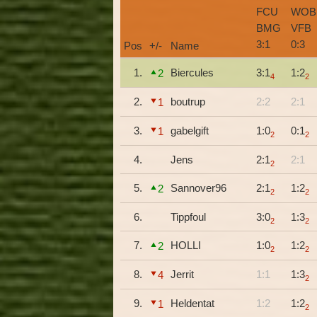
FCU
WOB
BMG
VFB
3
:
1
0
:
3
Pos
+/-
Name
1.
Biercules
3:1
1:2
2
4
2
2.
boutrup
2:2
2:1
1
3.
gabelgift
1:0
0:1
1
2
2
4.
Jens
2:1
2:1
2
5.
Sannover96
2:1
1:2
2
2
2
6.
Tippfoul
3:0
1:3
2
2
7.
HOLLI
1:0
1:2
2
2
2
8.
Jerrit
1:1
1:3
4
2
9.
Heldentat
1:2
1:2
1
2