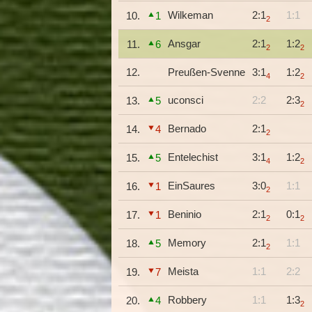
Wilkeman
2:1
1:1
10.
1
2
Ansgar
2:1
1:2
11.
6
2
2
12.
Preußen-Svenne
3:1
1:2
4
2
uconsci
2:2
2:3
13.
5
2
Bernado
2:1
14.
4
2
Entelechist
3:1
1:2
15.
5
4
2
EinSaures
3:0
1:1
16.
1
2
Beninio
2:1
0:1
17.
1
2
2
Memory
2:1
1:1
18.
5
2
Meista
1:1
2:2
19.
7
Robbery
1:1
1:3
20.
4
2