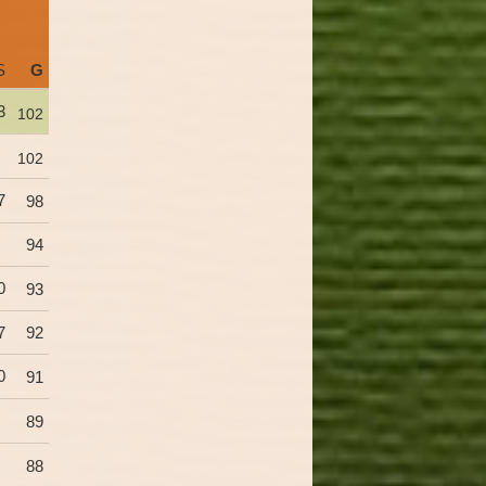
S
G
3
102
102
7
98
94
0
93
7
92
0
91
89
88