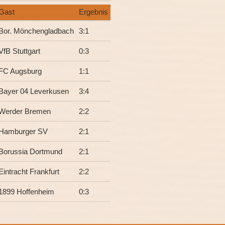
Gast
Ergebnis
Bor. Mönchengladbach
3
:
1
VfB Stuttgart
0
:
3
FC Augsburg
1
:
1
Bayer 04 Leverkusen
3
:
4
Werder Bremen
2
:
2
Hamburger SV
2
:
1
Borussia Dortmund
2
:
1
Eintracht Frankfurt
2
:
2
1899 Hoffenheim
0
:
3