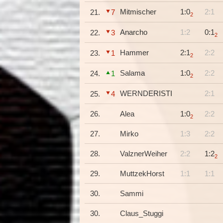
Mitmischer
1:0
2:1
21.
7
2
Anarcho
1:2
0:1
22.
3
2
Hammer
2:1
2:2
23.
1
2
Salama
1:0
2:2
24.
1
2
WERNDERISTI
2:1
25.
4
26.
Alea
1:0
2:2
2
27.
Mirko
1:3
2:2
28.
ValznerWeiher
2:2
1:2
2
29.
MuttzekHorst
1:1
1:1
30.
Sammi
30.
Claus_Stuggi