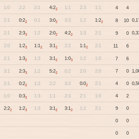
1:0
2:2
2:1
4:2
1:1
2:3
1:1
4
4
2
2:1
0:2
0:1
3:0
3:3
1:2
1:2
0,1
8
10
2
2
2
2:1
2:3
1:2
2:0
4:2
1:3
2:1
0,3
9
0
3
2
2
2:0
1:2
1:1
3:1
2:2
1:1
2:1
11
6
3
2
2
2
2:1
1:3
1:3
3:1
1:0
1:2
1:0
7
6
2
2
3
3:1
2:3
1:2
5:2
0:2
2:0
2:0
7
0
1,0
3
2
2:1
0:2
1:2
2:2
3:3
0:0
2:1
4
0
0,5
2
2
1:0
0:3
1:3
1:1
2:3
2:1
1:0
4
2
2
2:2
1:2
1:3
3:1
3:1
1:2
2:1
9
0
2
3
2
2
0
0
0
0