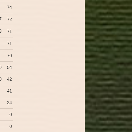
74
7
72
3
71
71
70
0
54
0
42
41
34
0
0