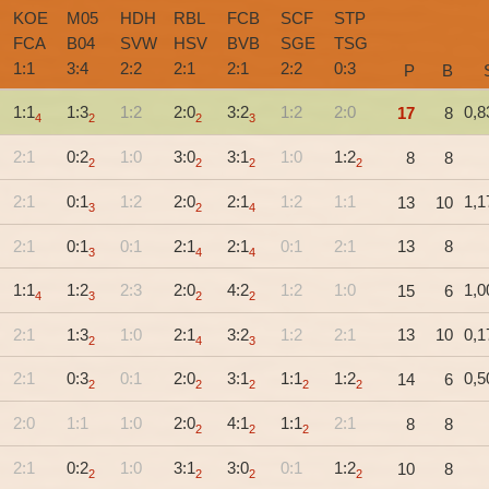
KOE
M05
HDH
RBL
FCB
SCF
STP
FCA
B04
SVW
HSV
BVB
SGE
TSG
1
:
1
3
:
4
2
:
2
2
:
1
2
:
1
2
:
2
0
:
3
P
B
1:1
1:3
1:2
2:0
3:2
1:2
2:0
0,8
17
8
4
2
2
3
2:1
0:2
1:0
3:0
3:1
1:0
1:2
8
8
2
2
2
2
2:1
0:1
1:2
2:0
2:1
1:2
1:1
1,1
13
10
3
2
4
2:1
0:1
0:1
2:1
2:1
0:1
2:1
13
8
3
4
4
1:1
1:2
2:3
2:0
4:2
1:2
1:0
1,0
15
6
4
3
2
2
2:1
1:3
1:0
2:1
3:2
1:2
2:1
13
10
0,1
2
4
3
2:1
0:3
0:1
2:0
3:1
1:1
1:2
0,5
14
6
2
2
2
2
2
2:0
1:1
1:0
2:0
4:1
1:1
2:1
8
8
2
2
2
2:1
0:2
1:0
3:1
3:0
0:1
1:2
10
8
2
2
2
2