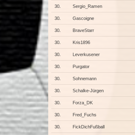
30.
Sergio_Ramen
30.
Gascoigne
30.
BraveStarr
30.
Kris1896
30.
Leverkusener
30.
Purgator
30.
Sohnemann
30.
Schalke-Jürgen
30.
Forza_DK
30.
Fred_Fuchs
30.
FickDichFußball