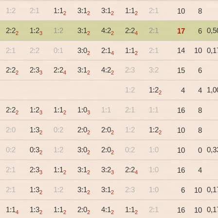
1:2
2:1
1:1
3:1
3:1
1:1
2:1
10
8
2
2
2
2
2:2
1:2
1:2
3:1
4:2
2:2
2:1
0,5
17
6
2
3
2
2
4
2:1
2:2
0:1
3:0
2:1
1:1
2:1
14
10
0,1
2
4
2
2:2
2:3
2:2
3:1
4:2
2:3
3:2
15
6
2
3
4
2
2
1:2
1:2
1,0
4
4
2
2:2
1:2
1:1
1:0
1:1
2:1
1:1
16
8
2
3
2
3
2:0
1:3
0:2
2:0
2:0
1:2
1:2
10
8
2
2
2
2
0:2
0:3
1:2
3:0
2:0
0:2
1:0
0,3
10
0
2
2
2
2:1
2:3
1:1
3:1
3:2
2:2
1:0
16
4
3
2
2
3
4
2:1
1:3
1:2
3:1
3:1
2:3
1:0
0,1
6
10
2
2
2
1:1
1:3
1:1
2:0
4:1
1:1
2:1
0,1
16
10
4
2
2
2
2
2