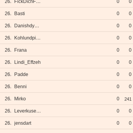
26.
FickDichFußball
0
0
26.
Basti
0
0
26.
Danishdynamte
0
0
26.
Kohlundpinkel
0
0
26.
Frana
0
0
26.
Lindi_Effzeh
0
0
26.
Padde
0
0
26.
Benni
0
0
26.
Mirko
0
241
26.
Leverkusenerin
0
0
26.
jensdart
0
0