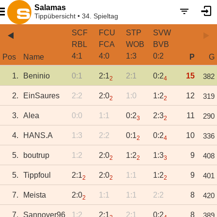
Salamas
Tippübersicht • 34. Spieltag
SCF
FCU
STP
SVW
RBL
FCA
WOB
BVB
4
:
1
4
:
0
1
:
3
0
:
2
Pos
Name
P
G
1.
Beninio
0:1
2:1
2:1
0:2
15
382
2
4
2.
EinSaures
2:2
2:0
1:0
1:2
12
319
2
2
3.
Alea
0:0
1:1
0:2
2:3
11
290
3
2
4.
HANS.A
1:3
2:2
0:1
0:2
10
336
2
4
5.
boutrup
1:2
2:0
1:2
1:3
9
408
2
2
3
5.
Tippfoul
2:1
2:0
1:1
1:2
9
401
2
2
2
7.
Meista
2:0
1:1
1:1
2:2
8
420
2
7.
Sannover96
1:2
2:1
2:1
0:2
8
389