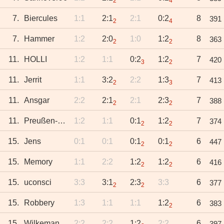
2
4
7.
Biercules
1:1
2:1
2:1
0:2
8
391
2
4
7.
Hammer
1:2
2:0
1:0
1:2
8
363
2
2
11.
HOLLI
1:2
1:1
0:2
1:2
7
420
3
2
11.
Jerrit
1:1
3:2
2:2
1:3
7
413
2
3
11.
Ansgar
2:2
2:1
2:1
2:3
7
388
2
2
11.
Preußen-Svenne
1:2
1:1
0:1
1:2
7
374
2
2
15.
Jens
0:1
0:1
0:1
0:1
6
447
2
2
15.
Memory
1:1
2:2
1:2
1:2
6
416
2
2
15.
uconsci
3:3
3:1
2:3
3:3
6
377
2
2
15.
Robbery
1:3
1:1
1:1
1:2
6
383
2
15.
Wilkeman
2:2
2:2
1:2
2:2
6
397