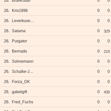
26.
BraveStarr
0
0
26.
Kris1896
0
0
26.
Leverkusener
0
0
26.
Salama
0
329
26.
Purgator
0
0
26.
Bernado
0
219
26.
Sohnemann
0
0
26.
Schalke-Jürgen
0
0
26.
Forza_DK
0
0
26.
gabelgift
0
435
26.
Fred_Fuchs
0
0