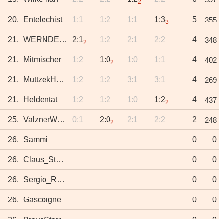
2
20.
Entelechist
1:1
1:2
1:1
1:3
5
355
3
21.
WERNDERISTI
2:1
1:2
2:1
2:2
4
348
2
21.
Mitmischer
1:2
1:0
1:0
1:1
4
402
2
21.
MuttzekHorst
1:2
1:2
3:1
3:1
4
269
21.
Heldentat
1:2
1:2
1:0
1:2
4
437
2
25.
ValznerWeiher
0:1
2:0
2:1
2:2
2
248
2
26.
Sammi
0
0
26.
Claus_Stuggi
0
0
26.
Sergio_Ramen
0
0
26.
Gascoigne
0
0