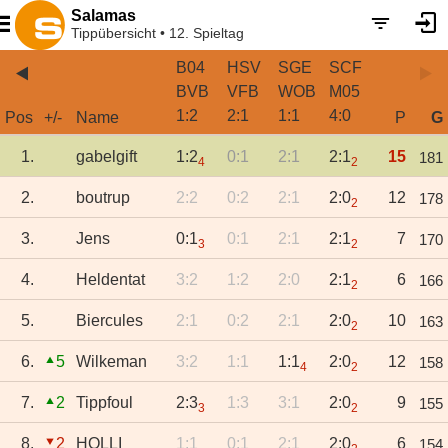
Salamas
Tippübersicht • 12. Spieltag
B04
HSV
SGE
SCF
BVB
VFB
WOB
M05
1
:
2
2
:
1
1
:
1
4
:
0
Pos
+/-
Name
P
G
1.
gabelgift
1:2
0:1
2:1
2:1
15
181
4
2
2.
boutrup
2:2
0:2
2:1
2:0
12
178
2
3.
Jens
0:1
0:1
2:1
2:1
7
170
3
2
4.
Heldentat
3:2
1:2
2:0
2:1
6
166
2
5.
Biercules
2:1
0:2
2:1
2:0
10
163
2
6.
5
Wilkeman
3:2
1:1
1:1
2:0
12
158
4
2
7.
2
Tippfoul
2:3
1:3
3:1
2:0
9
155
3
2
8.
2
HOLLI
1:1
0:1
2:1
2:0
6
154