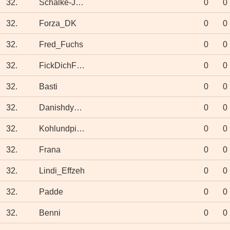
32.
Schalke-Jürgen
0
0
32.
Forza_DK
0
0
32.
Fred_Fuchs
0
0
32.
FickDichFußball
0
0
32.
Basti
0
0
32.
Danishdynamte
0
0
32.
Kohlundpinkel
0
0
32.
Frana
0
0
32.
Lindi_Effzeh
0
0
32.
Padde
0
0
32.
Benni
0
0