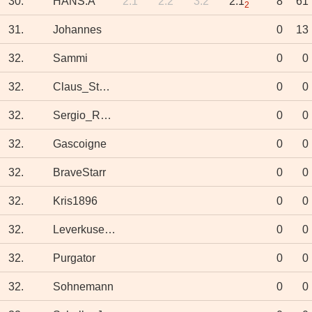
30.
HANS.A
2:1
2:2
3:2
2:1
8
61
2
31.
Johannes
0
13
32.
Sammi
0
0
32.
Claus_Stuggi
0
0
32.
Sergio_Ramen
0
0
32.
Gascoigne
0
0
32.
BraveStarr
0
0
32.
Kris1896
0
0
32.
Leverkusener
0
0
32.
Purgator
0
0
32.
Sohnemann
0
0