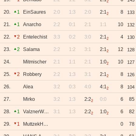
2
20.
1
EinSaures
2:0
1:3
2:0
2:1
8
133
2
21.
1
Anarcho
2:2
0:1
2:1
1:1
10
132
22.
2
Entelechist
3:3
0:2
3:0
2:1
4
130
2
23.
2
Salama
2:2
1:2
3:1
2:1
12
128
2
24.
Mitmischer
2:1
1:1
2:1
1:0
10
127
2
25.
2
Robbery
2:2
1:3
3:1
2:1
8
126
2
26.
Alea
3:2
0:3
4:0
4:1
8
104
2
27.
Mirko
3:2
1:3
2:2
0:0
6
85
2
28.
1
ValznerWeiher
3:1
1:3
2:2
1:0
6
82
2
2
29.
1
MuttzekHorst
0
78