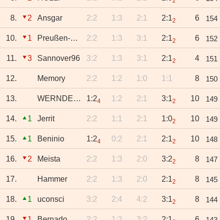
2
8.
2
Ansgar
2:2
1:3
2:1
2:1
6
154
2
10.
1
Preußen-Svenne
2:2
1:3
3:1
2:1
6
152
2
11.
3
Sannover96
3:2
1:3
3:1
2:1
4
151
2
12.
Memory
2:2
1:2
1:0
1:1
8
150
13.
WERNDERISTI
1:2
1:2
2:1
3:1
10
149
4
2
14.
1
Jerrit
2:2
1:1
2:1
1:0
10
149
2
15.
1
Beninio
1:2
0:2
2:1
2:1
10
148
4
2
16.
2
Meista
2:2
1:3
2:0
3:2
8
147
2
17.
Hammer
2:2
1:3
2:0
2:1
8
145
2
18.
1
uconsci
3:2
2:4
4:2
3:1
8
144
2
19.
1
Bernado
2:2
1:2
3:2
2:1
6
143