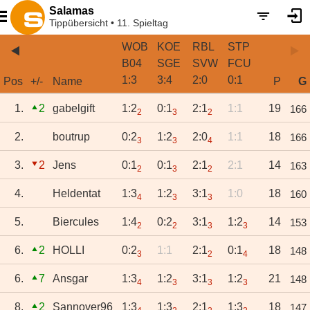
Salamas
Tippübersicht • 11. Spieltag
WOB
KOE
RBL
STP
B04
SGE
SVW
FCU
1
:
3
3
:
4
2
:
0
0
:
1
Pos
+/-
Name
P
G
1.
2
gabelgift
1:2
0:1
2:1
1:1
19
166
2
3
2
2.
boutrup
0:2
1:2
2:0
1:1
18
166
3
3
4
3.
2
Jens
0:1
0:1
2:1
2:1
14
163
2
3
2
4.
Heldentat
1:3
1:2
3:1
1:0
18
160
4
3
3
5.
Biercules
1:4
0:2
3:1
1:2
14
153
2
2
3
3
6.
2
HOLLI
0:2
1:1
2:1
0:1
18
148
3
2
4
6.
7
Ansgar
1:3
1:2
3:1
1:2
21
148
4
3
3
3
8.
2
Sannover96
1:3
1:3
2:1
1:3
18
147