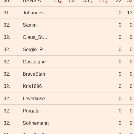
30.
HANS.A
1:3
1:2
3:1
1:2
22
53
4
3
3
3
31.
Johannes
0
13
32.
Sammi
0
0
32.
Claus_Stuggi
0
0
32.
Sergio_Ramen
0
0
32.
Gascoigne
0
0
32.
BraveStarr
0
0
32.
Kris1896
0
0
32.
Leverkusener
0
0
32.
Purgator
0
0
32.
Sohnemann
0
0