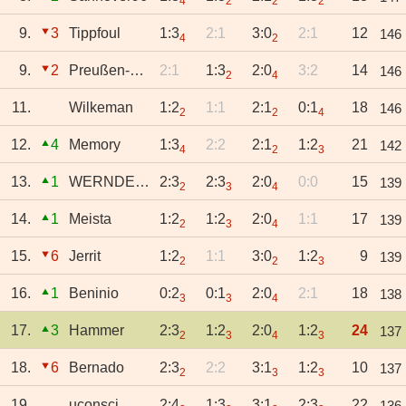
4
2
2
2
9.
3
Tippfoul
1:3
2:1
3:0
2:1
12
146
4
2
9.
2
Preußen-Svenne
2:1
1:3
2:0
3:2
14
146
2
4
11.
Wilkeman
1:2
1:1
2:1
0:1
18
146
2
2
4
12.
4
Memory
1:3
2:2
2:1
1:2
21
142
4
2
3
13.
1
WERNDERISTI
2:3
2:3
2:0
0:0
15
139
2
3
4
14.
1
Meista
1:2
1:2
2:0
1:1
17
139
2
3
4
15.
6
Jerrit
1:2
1:1
3:0
1:2
9
139
2
2
3
16.
1
Beninio
0:2
0:1
2:0
2:1
18
138
3
3
4
17.
3
Hammer
2:3
1:2
2:0
1:2
24
137
2
3
4
3
18.
6
Bernado
2:3
2:2
3:1
1:2
10
137
2
3
3
19.
uconsci
2:4
1:3
3:1
2:3
22
136