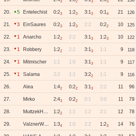
3
2
3
3
20.
5
Entelechist
0:2
1:2
3:1
0:1
21
126
3
3
3
4
21.
3
EinSaures
0:2
1:2
2:2
0:2
10
125
3
3
2
22.
1
Anarcho
1:2
2:2
3:1
1:2
10
122
2
3
3
23.
1
Robbery
1:2
2:2
3:1
1:1
9
118
2
3
24.
1
Mitmischer
1:1
1:0
3:1
1:1
9
117
3
25.
1
Salama
2:2
1:1
3:2
1:1
9
116
2
26.
Alea
1:4
0:2
3:1
2:2
11
96
2
2
3
27.
Mirko
2:4
0:2
0:1
3:0
11
79
3
2
28.
MuttzekHorst
1:2
1:1
1:2
2:1
12
78
2
29.
ValznerWeiher
1:3
1:0
2:2
1:2
14
76
4
3