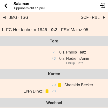
Salamas
Tippübersicht • Spiel
BMG - TSG
SCF - RBL
1. FC Heidenheim 1846
0
:
2
FSV Mainz 05
Tore
7'
0
:
1
Phillip Tietz
43'
0
:
2
Nadiem Amiri
Phillip Tietz
Karten
70'
Sheraldo Becker
Eren Dinkci
70'
Wechsel