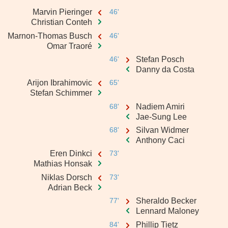
Marvin Pieringer
46'
Christian Conteh
Marnon-Thomas Busch
46'
Omar Traoré
46'
Stefan Posch
Danny da Costa
Arijon Ibrahimovic
65'
Stefan Schimmer
68'
Nadiem Amiri
Jae-Sung Lee
68'
Silvan Widmer
Anthony Caci
Eren Dinkci
73'
Mathias Honsak
Niklas Dorsch
73'
Adrian Beck
77'
Sheraldo Becker
Lennard Maloney
84'
Phillip Tietz