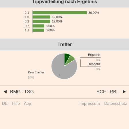
Tippverteilung nach Ergebnis
36,00%
2:1
12,00%
1:0
12,00%
3:2
0:2
8,00%
1:1
8,00%
Treffer
Ergebnis
8%
Tendenz
8%
Kein Treffer
84%
BMG - TSG
SCF - RBL
DE
Hilfe
App
Impressum
Datenschutz