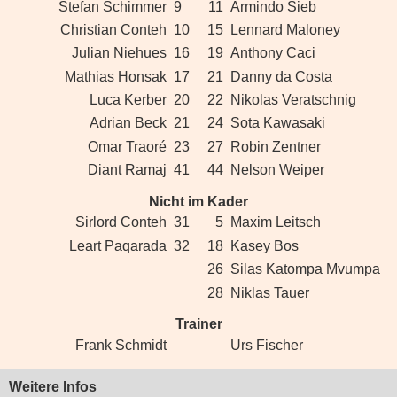
Stefan Schimmer
9
11
Armindo Sieb
Christian Conteh
10
15
Lennard Maloney
Julian Niehues
16
19
Anthony Caci
Mathias Honsak
17
21
Danny da Costa
Luca Kerber
20
22
Nikolas Veratschnig
Adrian Beck
21
24
Sota Kawasaki
Omar Traoré
23
27
Robin Zentner
Diant Ramaj
41
44
Nelson Weiper
Nicht im Kader
Sirlord Conteh
31
5
Maxim Leitsch
Leart Paqarada
32
18
Kasey Bos
26
Silas Katompa Mvumpa
28
Niklas Tauer
Trainer
Frank Schmidt
Urs Fischer
Weitere Infos