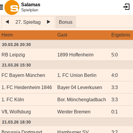
Salamas
Spielplan
27. Spieltag
Bonus
Heim
Gast
Ergebnis
20.03.26 20:30
RB Leipzig
1899 Hoffenheim
5
:
0
21.03.26 15:30
FC Bayern München
1. FC Union Berlin
4
:
0
1. FC Heidenheim 1846
Bayer 04 Leverkusen
3
:
3
1. FC Köln
Bor. Mönchengladbach
3
:
3
VfL Wolfsburg
Werder Bremen
0
:
1
21.03.26 18:30
Borussia Dortmund
Hamburger SV
3
:
2