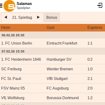
Salamas
Spielplan
21. Spieltag
Bonus
Heim
Gast
Ergebnis
06.02.26 20:30
1. FC Union Berlin
Eintracht Frankfurt
1
:
1
07.02.26 15:30
1. FC Heidenheim 1846
Hamburger SV
0
:
2
SC Freiburg
Werder Bremen
1
:
0
FC St. Pauli
VfB Stuttgart
2
:
1
FSV Mainz 05
FC Augsburg
2
:
0
VfL Wolfsburg
Borussia Dortmund
1
:
2