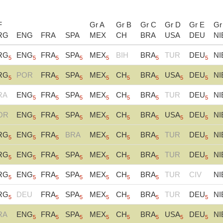
F
Gr A
Gr B
Gr C
Gr D
Gr E
Gr
RG
ENG
FRA
SPA
MEX
CH
BRA
USA
DEU
NI
RG
ENG
FRA
SPA
MEX
BIH
BRA
TUR
DEU
NI
5
5
5
5
5
5
5
RG
POR
FRA
SPA
MEX
CH
BRA
USA
DEU
NI
5
5
5
5
5
5
5
5
RA
ENG
FRA
SPA
MEX
CH
BRA
TUR
DEU
NI
5
5
5
5
5
5
5
OR
ENG
FRA
SPA
MEX
CH
BRA
USA
DEU
NI
5
5
5
5
5
5
5
5
RG
ENG
FRA
BRA
MEX
CH
BRA
TUR
DEU
NI
5
5
5
5
5
5
5
RG
ENG
FRA
SPA
MEX
CH
BRA
TUR
DEU
NI
5
5
5
5
5
5
5
5
RG
ENG
FRA
SPA
MEX
CH
BRA
TUR
CIV
NI
5
5
5
5
5
5
5
RG
DEU
FRA
SPA
MEX
CH
BRA
TUR
DEU
NI
5
5
5
5
5
5
5
RA
ENG
FRA
SPA
MEX
CH
BRA
USA
DEU
NI
5
5
5
5
5
5
5
5