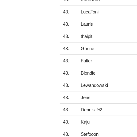
43.
LucaToni
43.
Lauris
43.
thaipit
43.
Günne
43.
Falter
43.
Blondie
43.
Lewandowski
43.
Jens
43.
Dennis_92
43.
Kaju
43.
Stefooon