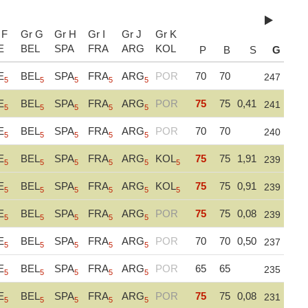
 F
Gr G
Gr H
Gr I
Gr J
Gr K
E
BEL
SPA
FRA
ARG
KOL
P
B
S
G
E
BEL
SPA
FRA
ARG
POR
70
70
247
5
5
5
5
5
E
BEL
SPA
FRA
ARG
POR
75
75
0,41
241
5
5
5
5
5
E
BEL
SPA
FRA
ARG
POR
70
70
240
5
5
5
5
5
E
BEL
SPA
FRA
ARG
KOL
75
75
1,91
239
5
5
5
5
5
5
E
BEL
SPA
FRA
ARG
KOL
75
75
0,91
239
5
5
5
5
5
5
E
BEL
SPA
FRA
ARG
POR
75
75
0,08
239
5
5
5
5
5
E
BEL
SPA
FRA
ARG
POR
70
70
0,50
237
5
5
5
5
5
E
BEL
SPA
FRA
ARG
POR
65
65
235
5
5
5
5
5
E
BEL
SPA
FRA
ARG
POR
75
75
0,08
231
5
5
5
5
5