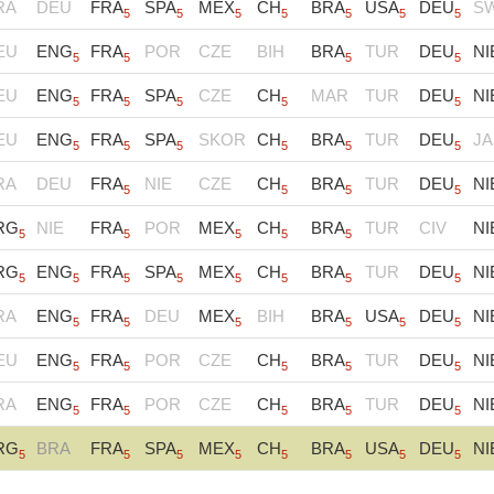
RA
DEU
FRA
SPA
MEX
CH
BRA
USA
DEU
S
5
5
5
5
5
5
5
EU
ENG
FRA
POR
CZE
BIH
BRA
TUR
DEU
NI
5
5
5
5
EU
ENG
FRA
SPA
CZE
CH
MAR
TUR
DEU
NI
5
5
5
5
5
EU
ENG
FRA
SPA
SKOR
CH
BRA
TUR
DEU
JA
5
5
5
5
5
5
RA
DEU
FRA
NIE
CZE
CH
BRA
TUR
DEU
NI
5
5
5
5
RG
NIE
FRA
POR
MEX
CH
BRA
TUR
CIV
NI
5
5
5
5
5
RG
ENG
FRA
SPA
MEX
CH
BRA
TUR
DEU
NI
5
5
5
5
5
5
5
5
RA
ENG
FRA
DEU
MEX
BIH
BRA
USA
DEU
NI
5
5
5
5
5
5
EU
ENG
FRA
POR
CZE
CH
BRA
TUR
DEU
NI
5
5
5
5
5
RA
ENG
FRA
POR
CZE
CH
BRA
TUR
DEU
NI
5
5
5
5
5
RG
BRA
FRA
SPA
MEX
CH
BRA
USA
DEU
NI
5
5
5
5
5
5
5
5