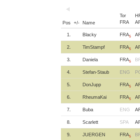
Tor
H
FRA
A
Pos
+/-
Name
1.
Blacky
FRA
A
5
2.
TimStampf
FRA
A
5
3.
Daniela
FRA
B
5
4.
Stefan-Staub
ENG
P
5.
DonJupp
FRA
A
5
6.
RheumaKai
FRA
A
5
7.
Buba
ENG
A
8.
Scarlett
SPA
A
9.
JUERGEN
FRA
B
5