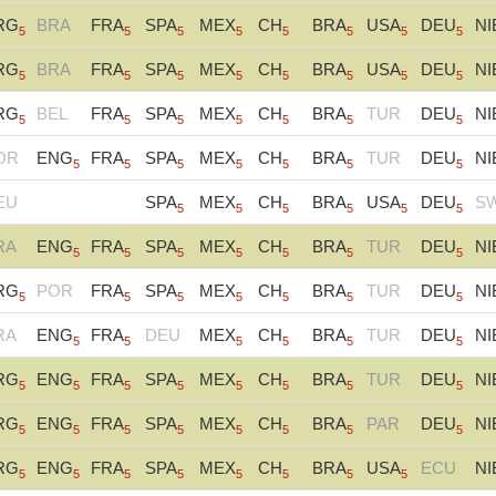
RG
BRA
FRA
SPA
MEX
CH
BRA
USA
DEU
NI
5
5
5
5
5
5
5
5
RG
BRA
FRA
SPA
MEX
CH
BRA
USA
DEU
NI
5
5
5
5
5
5
5
5
RG
BEL
FRA
SPA
MEX
CH
BRA
TUR
DEU
NI
5
5
5
5
5
5
5
OR
ENG
FRA
SPA
MEX
CH
BRA
TUR
DEU
NI
5
5
5
5
5
5
5
EU
SPA
MEX
CH
BRA
USA
DEU
S
5
5
5
5
5
5
RA
ENG
FRA
SPA
MEX
CH
BRA
TUR
DEU
NI
5
5
5
5
5
5
5
RG
POR
FRA
SPA
MEX
CH
BRA
TUR
DEU
NI
5
5
5
5
5
5
5
RA
ENG
FRA
DEU
MEX
CH
BRA
TUR
DEU
NI
5
5
5
5
5
5
RG
ENG
FRA
SPA
MEX
CH
BRA
TUR
DEU
NI
5
5
5
5
5
5
5
5
RG
ENG
FRA
SPA
MEX
CH
BRA
PAR
DEU
NI
5
5
5
5
5
5
5
5
RG
ENG
FRA
SPA
MEX
CH
BRA
USA
ECU
NI
5
5
5
5
5
5
5
5