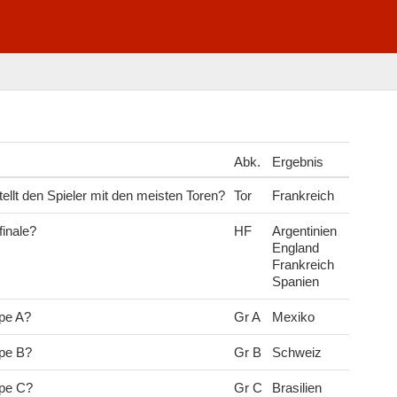
Abk.
Ergebnis
llt den Spieler mit den meisten Toren?
Tor
Frankreich
finale?
HF
Argentinien
England
Frankreich
Spanien
pe A?
Gr A
Mexiko
pe B?
Gr B
Schweiz
ppe C?
Gr C
Brasilien