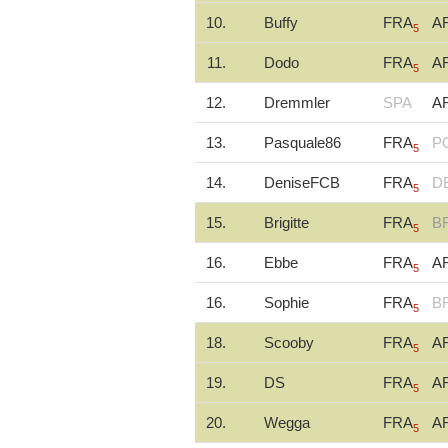
10.
Buffy
FRA
A
5
11.
Dodo
FRA
A
5
12.
Dremmler
SPA
A
13.
Pasquale86
FRA
P
5
14.
DeniseFCB
FRA
D
5
15.
Brigitte
FRA
B
5
16.
Ebbe
FRA
A
5
16.
Sophie
FRA
B
5
18.
Scooby
FRA
A
5
19.
DS
FRA
A
5
20.
Wegga
FRA
A
5