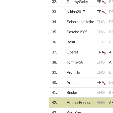
32.
TommyGeier
FRA
B
5
33.
Niklas2017
FRA
D
5
34.
SchereundHeike
ENG
D
35.
Sascha1985
ENG
D
36.
Basti
DEU
B
37.
Oberst
FRA
A
5
38.
Tommy56
ENG
A
39.
Promillo
ENG
B
40.
Armin
FRA
D
5
41.
Binder
ENG
B
42.
FischerFriends
ENG
A
43.
KaroKaro