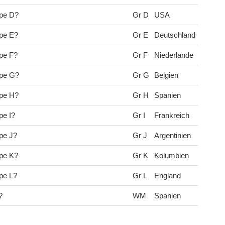
ppe D?
Gr D
USA
pe E?
Gr E
Deutschland
pe F?
Gr F
Niederlande
ppe G?
Gr G
Belgien
ppe H?
Gr H
Spanien
pe I?
Gr I
Frankreich
pe J?
Gr J
Argentinien
pe K?
Gr K
Kolumbien
pe L?
Gr L
England
?
WM
Spanien