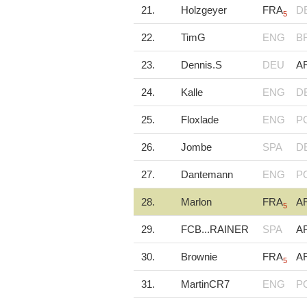
21.
Holzgeyer
FRA
D
5
22.
TimG
ENG
B
23.
Dennis.S
DEU
A
24.
Kalle
ENG
D
25.
Floxlade
ENG
P
26.
Jombe
SPA
D
27.
Dantemann
ENG
P
28.
Marlon
FRA
A
5
29.
FCB...RAINER
SPA
A
30.
Brownie
FRA
A
5
31.
MartinCR7
ENG
P