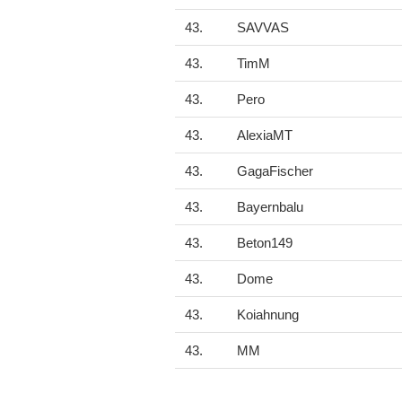
43.
SAVVAS
43.
TimM
43.
Pero
43.
AlexiaMT
43.
GagaFischer
43.
Bayernbalu
43.
Beton149
43.
Dome
43.
Koiahnung
43.
MM