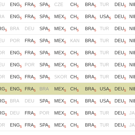
EU
ENG
FRA
SPA
CZE
CH
BRA
TUR
DEU
NI
5
5
5
5
5
5
RA
ENG
FRA
SPA
MEX
CH
BRA
USA
DEU
NI
5
5
5
5
5
5
5
5
RG
BRA
DEU
SPA
MEX
CH
BRA
TUR
DEU
NI
5
5
5
5
5
5
EU
POR
FRA
SPA
MEX
KAN
BRA
TUR
DEU
NI
5
5
5
5
5
OR
ENG
FRA
SPA
MEX
CH
BRA
TUR
DEU
NI
5
5
5
5
5
5
5
EU
ENG
POR
SPA
MEX
CH
BRA
TUR
DEU
NI
5
5
5
5
5
5
OR
ENG
FRA
SPA
SKOR
CH
BRA
TUR
DEU
NI
5
5
5
5
5
5
RG
ENG
FRA
BRA
MEX
CH
BRA
USA
DEU
NI
5
5
5
5
5
5
5
5
RG
BRA
DEU
SPA
MEX
CH
BRA
USA
DEU
NI
5
5
5
5
5
5
5
RG
DEU
FRA
POR
MEX
CH
BRA
TUR
DEU
JA
5
5
5
5
5
5
OR
ENG
FRA
SPA
MEX
CH
BRA
TUR
DEU
JA
5
5
5
5
5
5
5