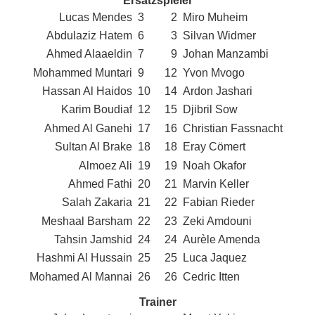
Ersatzspieler
Lucas Mendes
3
2
Miro Muheim
Abdulaziz Hatem
6
3
Silvan Widmer
Ahmed Alaaeldin
7
9
Johan Manzambi
Mohammed Muntari
9
12
Yvon Mvogo
Hassan Al Haidos
10
14
Ardon Jashari
Karim Boudiaf
12
15
Djibril Sow
Ahmed Al Ganehi
17
16
Christian Fassnacht
Sultan Al Brake
18
18
Eray Cömert
Almoez Ali
19
19
Noah Okafor
Ahmed Fathi
20
21
Marvin Keller
Salah Zakaria
21
22
Fabian Rieder
Meshaal Barsham
22
23
Zeki Amdouni
Tahsin Jamshid
24
24
Aurèle Amenda
Hashmi Al Hussain
25
25
Luca Jaquez
Mohamed Al Mannai
26
26
Cedric Itten
Trainer