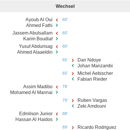
Wechsel
Ayoub Al Oui
60'
Ahmed Fathi
Jassem Abulsallam
60'
Karim Boudiaf
Yusuf Abdurisag
60'
Ahmed Alaaeldin
65'
Dan Ndoye
Johan Manzambi
65'
Michel Aebischer
Fabian Rieder
Assim Madibo
78'
Mohamed Al Mannai
79'
Ruben Vargas
Zeki Amdouni
Edmilson Junior
88'
Hassan Al Haidos
89'
Ricardo Rodriguez