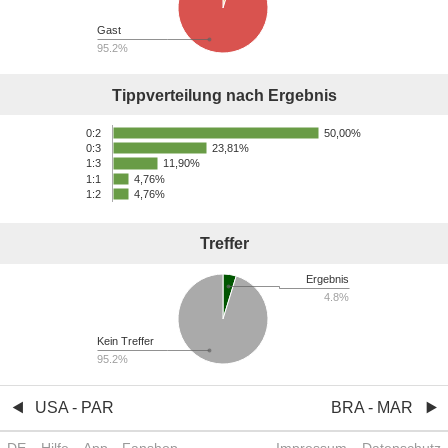
Gast
95.2%
Tippverteilung nach Ergebnis
50,00%
0:2
23,81%
0:3
11,90%
1:3
1:1
4,76%
1:2
4,76%
Treffer
Ergebnis
4.8%
Kein Treffer
95.2%
USA - PAR
BRA - MAR