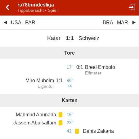
rs78bundesliga
Tippübersicht • Spiel
USA - PAR
BRA - MAR
Katar
1
:
1
Schweiz
Tore
17'
0
:
1
Breel Embolo
Elfmeter
Miro Muheim
1
:
1
90'
+4
Eigentor
Karten
Mahmud Abunada
16'
Jassem Abulsallam
23'
42'
Denis Zakaria