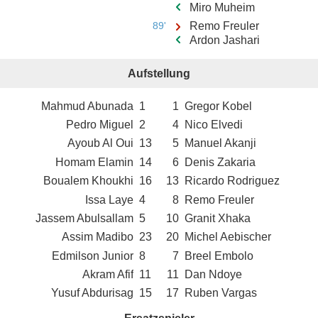
Miro Muheim
89'
Remo Freuler
Ardon Jashari
Aufstellung
Mahmud Abunada
1
1
Gregor Kobel
Pedro Miguel
2
4
Nico Elvedi
Ayoub Al Oui
13
5
Manuel Akanji
Homam Elamin
14
6
Denis Zakaria
Boualem Khoukhi
16
13
Ricardo Rodriguez
Issa Laye
4
8
Remo Freuler
Jassem Abulsallam
5
10
Granit Xhaka
Assim Madibo
23
20
Michel Aebischer
Edmilson Junior
8
7
Breel Embolo
Akram Afif
11
11
Dan Ndoye
Yusuf Abdurisag
15
17
Ruben Vargas