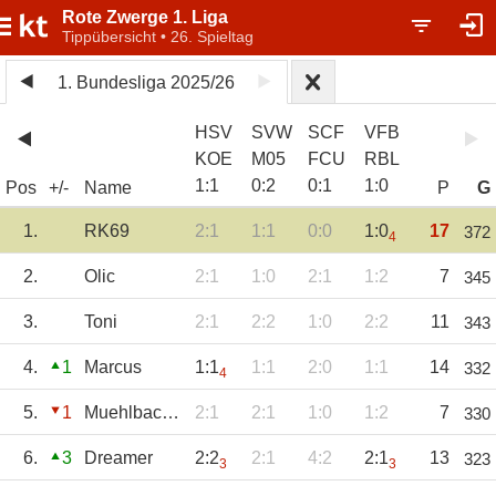
Rote Zwerge 1. Liga
Tippübersicht • 26. Spieltag
1. Bundesliga 2025/26
HSV
SVW
SCF
VFB
KOE
M05
FCU
RBL
1
:
1
0
:
2
0
:
1
1
:
0
Pos
+/-
Name
P
G
1.
RK69
2:1
1:1
0:0
1:0
17
372
4
2.
Olic
2:1
1:0
2:1
1:2
7
345
3.
Toni
2:1
2:2
1:0
2:2
11
343
4.
1
Marcus
1:1
1:1
2:0
1:1
14
332
4
5.
1
Muehlbachtipp
2:1
2:1
1:0
1:2
7
330
6.
3
Dreamer
2:2
2:1
4:2
2:1
13
323
3
3