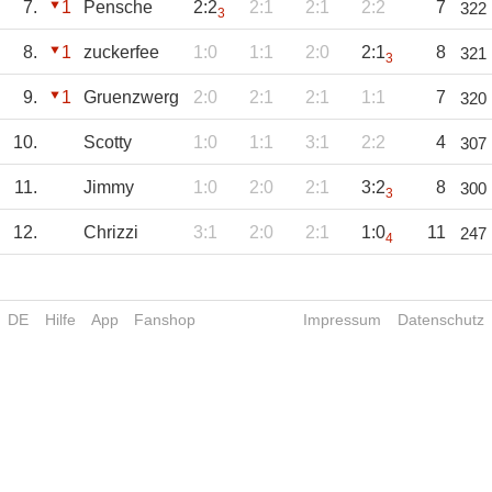
7.
1
Pensche
2:2
2:1
2:1
2:2
7
322
3
8.
1
zuckerfee
1:0
1:1
2:0
2:1
8
321
3
9.
1
Gruenzwerg
2:0
2:1
2:1
1:1
7
320
10.
Scotty
1:0
1:1
3:1
2:2
4
307
11.
Jimmy
1:0
2:0
2:1
3:2
8
300
3
12.
Chrizzi
3:1
2:0
2:1
1:0
11
247
4
DE
Hilfe
App
Fanshop
Impressum
Datenschutz