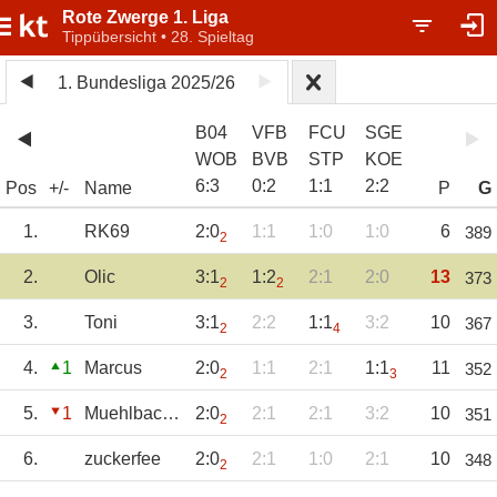
Rote Zwerge 1. Liga
Tippübersicht • 28. Spieltag
1. Bundesliga 2025/26
B04
VFB
FCU
SGE
WOB
BVB
STP
KOE
6
:
3
0
:
2
1
:
1
2
:
2
Pos
+/-
Name
P
G
1.
RK69
2:0
1:1
1:0
1:0
6
389
2
2.
Olic
3:1
1:2
2:1
2:0
13
373
2
2
3.
Toni
3:1
2:2
1:1
3:2
10
367
2
4
4.
1
Marcus
2:0
1:1
2:1
1:1
11
352
2
3
5.
1
Muehlbachtipp
2:0
2:1
2:1
3:2
10
351
2
6.
zuckerfee
2:0
2:1
1:0
2:1
10
348
2