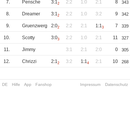
7.
Pensche
3:1
2:2
1:0
2:1
8
343
2
8.
Dreamer
3:1
2:2
1:0
3:2
9
342
2
9.
Gruenzwerg
2:0
2:2
2:1
1:1
7
339
2
3
10.
Scotty
3:0
2:2
1:0
2:1
11
327
3
11.
Jimmy
3:1
2:1
2:0
0
305
12.
Chrizzi
2:1
3:2
1:1
2:1
10
268
2
4
DE
Hilfe
App
Fanshop
Impressum
Datenschutz