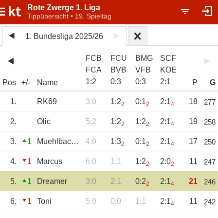
Rote Zwerge 1. Liga
Tippübersicht • 19. Spieltag
1. Bundesliga 2025/26
FCB
FCU
BMG
SCF
FCA
BVB
VFB
KOE
1
:
2
0
:
3
0
:
3
2
:
1
Pos
+/-
Name
P
G
1.
RK69
3:0
1:2
0:1
2:1
18
277
2
2
4
2.
Olic
5:2
1:2
1:2
2:1
19
258
2
2
4
3.
1
Muehlbachtipp
4:0
1:3
0:1
2:1
17
250
2
2
4
4.
1
Marcus
6:0
1:1
1:2
2:0
11
247
2
2
5.
1
Dreamer
3:0
2:1
0:2
2:1
21
246
2
4
6.
1
Toni
5:0
0:0
1:1
2:1
11
242
4