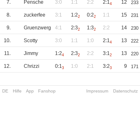
7.
Pensche
3:0
1:1
2:2
2:1
12
233
4
8.
zuckerfee
3:1
1:2
0:2
1:1
15
231
2
2
9.
Gruenzwerg
4:1
2:3
1:3
2:2
14
230
2
2
10.
Scotty
3:0
1:1
1:0
2:1
13
222
4
11.
Jimmy
1:2
2:3
2:2
3:1
13
220
4
2
2
12.
Chrizzi
0:1
1:0
2:1
3:2
9
171
3
3
DE
Hilfe
App
Fanshop
Impressum
Datenschutz