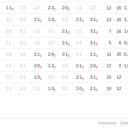
1:1
1:2
1:2
2:3
2:0
1:1
2:2
1,
12
20
4
2
2
3:1
0:2
2:1
1:3
2:2
2:1
3:1
1,
13
20
2
2
3
3
2:0
0:2
1:2
3:1
2:1
1:2
3:1
1,
7
16
2
3
2:1
2:2
1:2
2:2
2:1
1:1
3:1
5
8
0,
2
3
2:0
1:2
2:1
2:4
2:1
1:1
2:1
11
20
0,
2
2
2
2
2:1
0:1
2:0
1:3
2:2
2:1
2:0
12
0
1,
3
2
3
4
2:1
1:1
1:0
3:2
2:3
2:1
3:1
10
12
2
3
3
2:1
0:1
1:1
1:3
0:2
1:0
2:1
10
12
2
3
2
Impressum
Dat