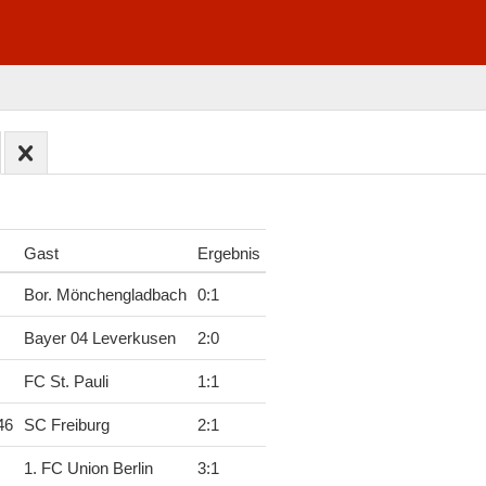
Gast
Ergebnis
Bor. Mönchengladbach
0
:
1
Bayer 04 Leverkusen
2
:
0
FC St. Pauli
1
:
1
46
SC Freiburg
2
:
1
1. FC Union Berlin
3
:
1