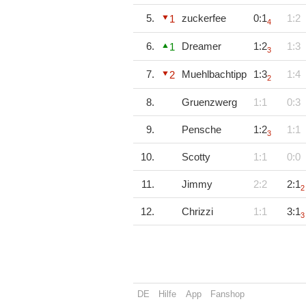
5.
zuckerfee
0:1
1:2
1
4
6.
Dreamer
1:2
1:3
1
3
7.
Muehlbachtipp
1:3
1:4
2
2
8.
Gruenzwerg
1:1
0:3
9.
Pensche
1:2
1:1
3
10.
Scotty
1:1
0:0
11.
Jimmy
2:2
2:1
2
12.
Chrizzi
1:1
3:1
3
DE
Hilfe
App
Fanshop