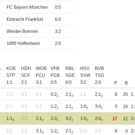
FC Bayern München
0
:
5
Eintracht Frankfurt
6
:
0
Werder Bremen
3
:
2
1899 Hoffenheim
2
:
0
A
KOE
HDH
WOB
VFB
RBL
HSV
BVB
STP
SCF
FCU
FCB
SGE
SVW
TSG
1
:
1
2
:
1
3
:
1
0
:
5
6
:
0
3
:
2
2
:
0
P
B
2:1
0:1
1:1
0:2
2:1
1:1
2:1
8
20
1,
2
2
2
2:1
0:1
1:2
1:2
2:1
1:0
3:0
9
16
1,
2
2
3
2
1:1
1:2
2:1
2:3
3:2
1:0
2:0
2,
17
12
4
2
2
2
3
4
2:1
1:1
3:1
1:2
2:1
2:3
2:2
2,
8
0
4
2
2