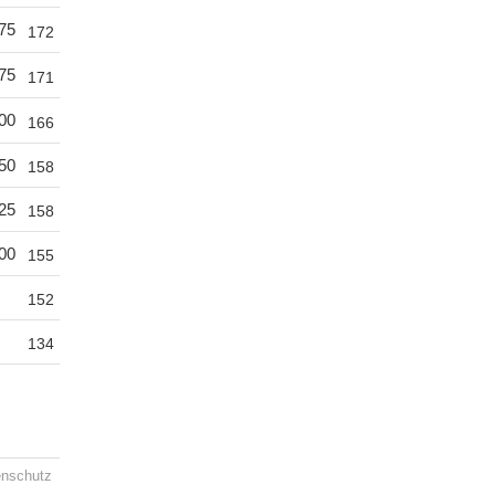
75
172
75
171
00
166
50
158
25
158
00
155
152
134
enschutz