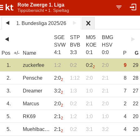
Rote Zwerge 1. Liga
Tippübersicht • 1. Spieltag
1. Bundesliga 2025/26
SGE
STP
M05
BMG
SVW
BVB
KOE
HSV
4
:
1
3
:
3
0
:
1
0
:
0
Pos
+/-
Name
P
G
1.
zuckerfee
1:2
0:2
0:2
2:0
9
29
2
2.
Pensche
2:0
1:12
2:0
2:1
8
28
2
3.
Dreamer
3:2
1:3
1:0
2:1
7
27
2
4.
Marcus
2:0
0:2
2:1
2:0
2
22
2
5.
RK69
2:1
1:2
1:0
1:0
4
20
2
5.
Muehlbachtipp
2:1
0:2
3:1
3:2
4
20
2