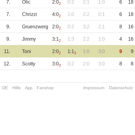
7.
Olic
2:0
0:2
2:1
1:0
6
18
2
7.
Chrizzi
4:0
1:0
2:2
0:1
6
18
2
9.
Gruenzwerg
2:0
0:2
3:2
2:1
8
16
2
9.
Jimmy
3:1
1:3
2:2
1:0
4
16
2
11.
Toni
2:0
1:1
1:0
3:0
9
9
2
3
12.
Scotty
3:0
0:2
2:0
3:0
8
8
3
DE
Hilfe
App
Fanshop
Impressum
Datenschutz