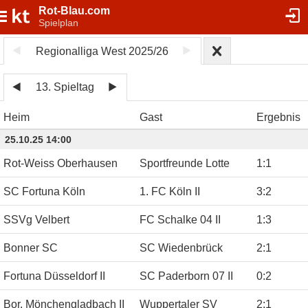
Rot-Blau.com
Spielplan
Regionalliga West 2025/26
13. Spieltag
Heim
Gast
Ergebnis
25.10.25 14:00
Rot-Weiss Oberhausen
Sportfreunde Lotte
1
:
1
SC Fortuna Köln
1. FC Köln II
3
:
2
SSVg Velbert
FC Schalke 04 II
1
:
3
Bonner SC
SC Wiedenbrück
2
:
1
Fortuna Düsseldorf II
SC Paderborn 07 II
0
:
2
Bor. Mönchengladbach II
Wuppertaler SV
2
:
1