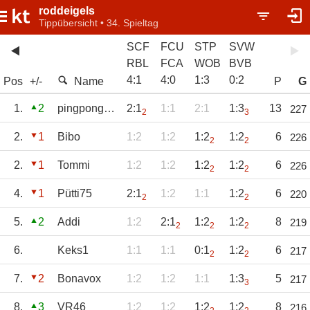
roddeigels
Tippübersicht • 34. Spieltag
SCF
FCU
STP
SVW
RBL
FCA
WOB
BVB
4
:
1
4
:
0
1
:
3
0
:
2
Pos
+/-
Name
P
G
1.
2
pingpongklaus
2:1
1:1
2:1
1:3
13
227
2
3
2.
1
Bibo
1:2
1:2
1:2
1:2
6
226
2
2
2.
1
Tommi
1:2
1:2
1:2
1:2
6
226
2
2
4.
1
Pütti75
2:1
1:2
1:1
1:2
6
220
2
2
5.
2
Addi
1:2
2:1
1:2
1:2
8
219
2
2
2
6.
Keks1
1:1
1:1
0:1
1:2
6
217
2
2
7.
2
Bonavox
1:2
1:2
1:1
1:3
5
217
3
8.
3
VR46
1:2
1:2
1:2
1:2
8
216