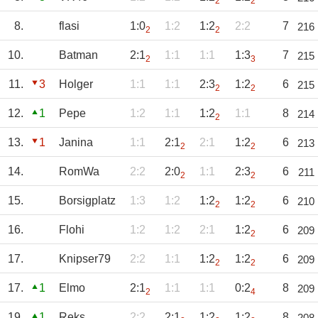
2
2
8.
flasi
1:0
1:2
1:2
2:2
7
216
2
2
10.
Batman
2:1
1:1
1:1
1:3
7
215
2
3
11.
3
Holger
1:1
1:1
2:3
1:2
6
215
2
2
12.
1
Pepe
1:2
1:1
1:2
1:1
8
214
2
13.
1
Janina
1:1
2:1
2:1
1:2
6
213
2
2
14.
RomWa
2:2
2:0
1:1
2:3
6
211
2
2
15.
Borsigplatz
1:3
1:2
1:2
1:2
6
210
2
2
16.
Flohi
1:2
1:2
2:1
1:2
6
209
2
17.
Knipser79
2:2
1:1
1:2
1:2
6
209
2
2
17.
1
Elmo
2:1
1:1
1:1
0:2
8
209
2
4
19.
1
Reks
2:2
2:1
1:2
1:2
8
208