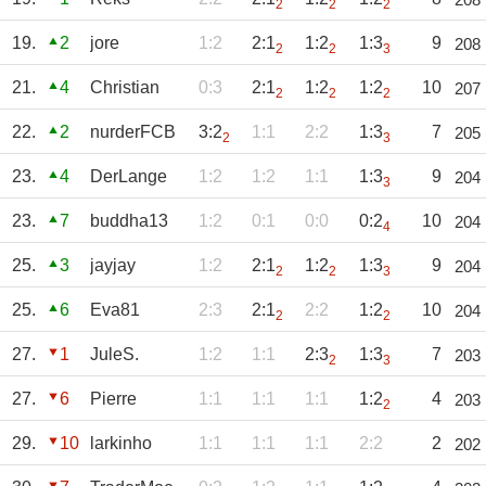
2
2
2
19.
2
jore
1:2
2:1
1:2
1:3
9
208
2
2
3
21.
4
Christian
0:3
2:1
1:2
1:2
10
207
2
2
2
22.
2
nurderFCB
3:2
1:1
2:2
1:3
7
205
2
3
23.
4
DerLange
1:2
1:2
1:1
1:3
9
204
3
23.
7
buddha13
1:2
0:1
0:0
0:2
10
204
4
25.
3
jayjay
1:2
2:1
1:2
1:3
9
204
2
2
3
25.
6
Eva81
2:3
2:1
2:2
1:2
10
204
2
2
27.
1
JuleS.
1:2
1:1
2:3
1:3
7
203
2
3
27.
6
Pierre
1:1
1:1
1:1
1:2
4
203
2
29.
10
larkinho
1:1
1:1
1:1
2:2
2
202