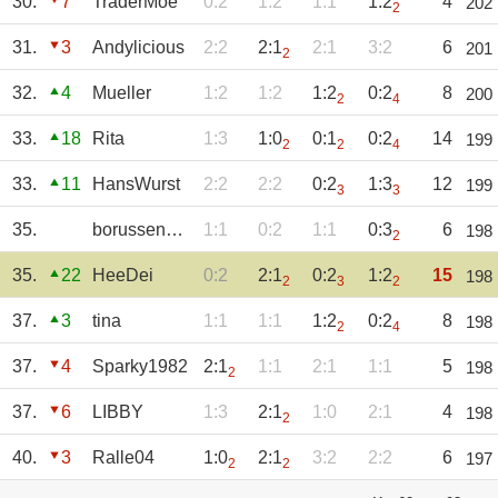
30.
7
TraderMoe
0:2
1:2
1:1
1:2
4
202
2
31.
3
Andylicious
2:2
2:1
2:1
3:2
6
201
2
32.
4
Mueller
1:2
1:2
1:2
0:2
8
200
2
4
33.
18
Rita
1:3
1:0
0:1
0:2
14
199
2
2
4
33.
11
HansWurst
2:2
2:2
0:2
1:3
12
199
3
3
35.
borussennobbi
1:1
0:2
1:1
0:3
6
198
2
35.
22
HeeDei
0:2
2:1
0:2
1:2
15
198
2
3
2
37.
3
tina
1:1
1:1
1:2
0:2
8
198
2
4
37.
4
Sparky1982
2:1
1:1
2:1
1:1
5
198
2
37.
6
LIBBY
1:3
2:1
1:0
2:1
4
198
2
40.
3
Ralle04
1:0
2:1
3:2
2:2
6
197
2
2