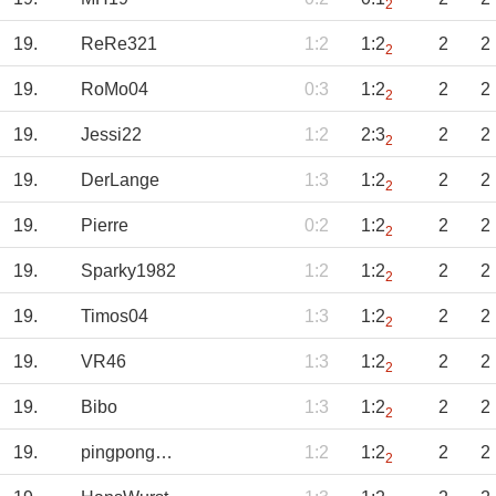
2
19.
ReRe321
1:2
1:2
2
2
2
19.
RoMo04
0:3
1:2
2
2
2
19.
Jessi22
1:2
2:3
2
2
2
19.
DerLange
1:3
1:2
2
2
2
19.
Pierre
0:2
1:2
2
2
2
19.
Sparky1982
1:2
1:2
2
2
2
19.
Timos04
1:3
1:2
2
2
2
19.
VR46
1:3
1:2
2
2
2
19.
Bibo
1:3
1:2
2
2
2
19.
pingpongklaus
1:2
1:2
2
2
2