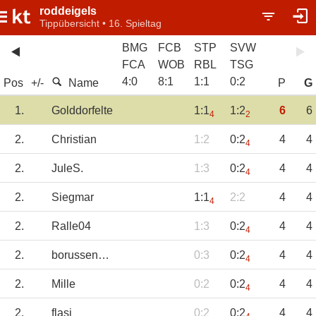
roddeigels
Tippübersicht • 16. Spieltag
BMG
FCB
STP
SVW
FCA
WOB
RBL
TSG
4
:
0
8
:
1
1
:
1
0
:
2
Pos
+/-
Name
P
G
1.
Golddorfelte
1:1
1:2
6
6
4
2
2.
Christian
1:2
0:2
4
4
4
2.
JuleS.
1:3
0:2
4
4
4
2.
Siegmar
1:1
2:2
4
4
4
2.
Ralle04
1:3
0:2
4
4
4
2.
borussennobbi
0:3
0:2
4
4
4
2.
Mille
0:2
0:2
4
4
4
2.
flasi
0:2
0:2
4
4