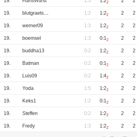
19.
HansWurst
1:3
1:2
2
2
2
19.
blutgraetsche
1:2
1:2
2
2
2
19.
werner09
1:3
1:2
2
2
2
19.
boemsel
1:3
0:1
2
2
2
19.
buddha13
0:2
1:2
2
2
2
19.
Batman
0:2
0:1
2
2
2
19.
Luis09
0:2
1:4
2
2
2
19.
Yoda
1:5
1:2
2
2
2
19.
Keks1
1:2
0:1
2
2
2
19.
Steffen
0:2
1:2
2
2
2
19.
Fredy
1:3
1:2
2
2
2