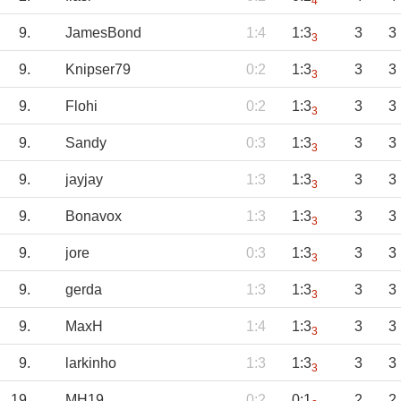
4
9.
JamesBond
1:4
1:3
3
3
3
9.
Knipser79
0:2
1:3
3
3
3
9.
Flohi
0:2
1:3
3
3
3
9.
Sandy
0:3
1:3
3
3
3
9.
jayjay
1:3
1:3
3
3
3
9.
Bonavox
1:3
1:3
3
3
3
9.
jore
0:3
1:3
3
3
3
9.
gerda
1:3
1:3
3
3
3
9.
MaxH
1:4
1:3
3
3
3
9.
larkinho
1:3
1:3
3
3
3
19.
MH19
0:2
0:1
2
2