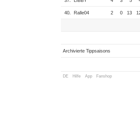
37.
LIBBY
4
3
5
40.
Ralle04
2
0
13
1
Archivierte Tippsaisons
DE
Hilfe
App
Fanshop