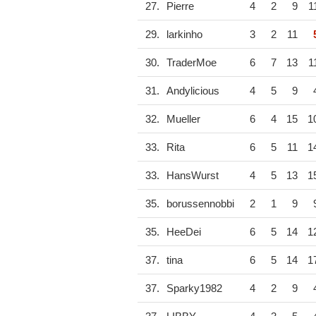
27.
Pierre
4
2
9
1
29.
larkinho
3
2
11
30.
TraderMoe
6
7
13
1
31.
Andylicious
4
5
9
32.
Mueller
6
4
15
1
33.
Rita
6
5
11
1
33.
HansWurst
4
5
13
1
35.
borussennobbi
2
1
9
35.
HeeDei
6
5
14
1
37.
tina
6
5
14
1
37.
Sparky1982
4
2
9