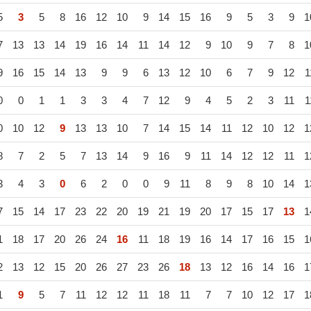
5
3
5
8
16
12
10
9
14
15
16
9
5
3
9
1
7
13
13
14
19
16
14
11
14
12
9
10
9
7
8
1
9
16
15
14
13
9
9
6
13
12
10
6
7
9
12
1
0
0
1
1
3
3
4
7
12
9
4
5
2
3
11
1
0
10
12
9
13
13
10
7
14
15
14
11
12
10
12
1
8
7
2
5
7
13
14
9
16
9
11
14
12
12
11
1
3
4
3
0
6
2
0
0
9
11
8
9
8
10
14
1
7
15
14
17
23
22
20
19
21
19
20
17
15
17
13
1
1
18
17
20
26
24
16
11
18
19
16
14
17
16
15
1
2
13
12
15
20
26
27
23
26
18
13
12
16
14
16
1
1
9
5
7
11
12
12
11
18
11
7
7
10
12
17
1