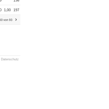
9
198
0
1,00
197
 60 von 93
Datenschutz