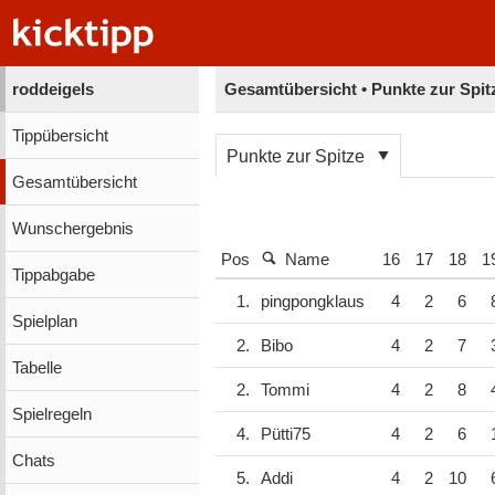
roddeigels
Gesamtübersicht • Punkte zur Spit
Tippübersicht
Punkte zur Spitze
Gesamtübersicht
Wunschergebnis
Pos
Name
16
17
18
1
Tippabgabe
1.
pingpongklaus
4
2
6
Spielplan
2.
Bibo
4
2
7
Tabelle
2.
Tommi
4
2
8
Spielregeln
4.
Pütti75
4
2
6
Chats
5.
Addi
4
2
10