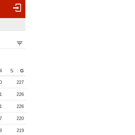
4
S
G
0
227
1
226
1
226
7
220
8
219