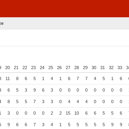
ze
9
20
21
22
23
24
25
26
27
28
29
30
31
32
33
3
8
11
8
6
5
1
4
1
6
7
7
4
5
1
6
3
6
5
3
9
6
3
0
0
0
0
0
0
0
0
4
8
5
5
7
3
3
0
4
4
4
0
0
0
0
1
3
0
0
0
0
2
2
15
10
6
6
5
5
6
6
9
6
6
7
3
4
1
5
5
5
5
5
9
9