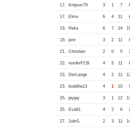
17.
Knipser79
3
1
7
17.
Elmo
6
4
11
19.
Reks
6
7
14
1
19.
jore
3
2
11
21.
Christian
2
0
5
22.
nurderFCB
4
5
11
23.
DerLange
4
2
11
1
23.
buddha13
4
1
10
25.
jayjay
3
1
12
1
25.
Eva81
4
2
6
27.
JuleS.
2
3
11
1