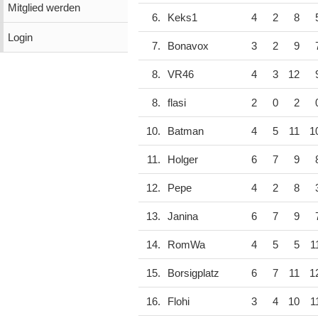
Mitglied werden
6.
Keks1
4
2
8
Login
7.
Bonavox
3
2
9
8.
VR46
4
3
12
8.
flasi
2
0
2
10.
Batman
4
5
11
1
11.
Holger
6
7
9
12.
Pepe
4
2
8
13.
Janina
6
7
9
14.
RomWa
4
5
5
1
15.
Borsigplatz
6
7
11
1
16.
Flohi
3
4
10
1