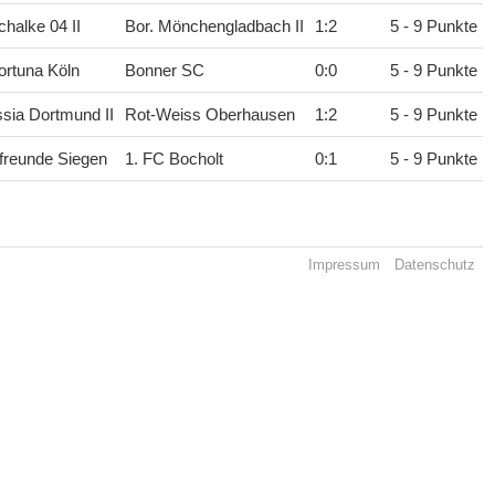
halke 04 II
Bor. Mönchengladbach II
1
:
2
5 - 9 Punkte
rtuna Köln
Bonner SC
0
:
0
5 - 9 Punkte
sia Dortmund II
Rot-Weiss Oberhausen
1
:
2
5 - 9 Punkte
freunde Siegen
1. FC Bocholt
0
:
1
5 - 9 Punkte
Impressum
Datenschutz