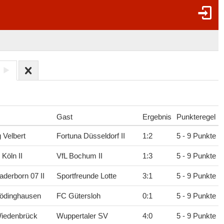
Gast
Ergebnis
Punkteregel
Velbert
Fortuna Düsseldorf II
1
:
2
5 - 9 Punkte
 Köln II
VfL Bochum II
1
:
3
5 - 9 Punkte
derborn 07 II
Sportfreunde Lotte
3
:
1
5 - 9 Punkte
ödinghausen
FC Gütersloh
0
:
1
5 - 9 Punkte
iedenbrück
Wuppertaler SV
4
:
0
5 - 9 Punkte