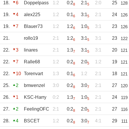
18.
6
Doppelpass
1:2
0:2
2:1
2:0
25
128
8
5
19.
4
alex225
1:2
0:1
3:1
2:1
24
126
6
5
19.
7
Blauer73
1:2
1:2
1:0
3:1
23
126
6
5
21.
rollo19
2:1
1:2
3:1
3:1
23
122
6
5
22.
3
linares
2:1
1:3
3:1
3:1
20
121
7
5
22.
7
Ralle68
1:2
0:2
2:0
1:2
19
121
8
5
22.
10
Torenvart
1:3
0:1
1:2
2:1
18
121
6
25.
2
bmwenzel
3:0
0:2
3:0
2:1
27
120
8
7
26.
1
KSC-Harry
0:2
1:3
1:0
2:1
24
119
7
5
27.
2
FeelingOFC
2:1
0:2
2:0
2:1
27
116
8
5
28.
4
BSCET
1:2
0:2
3:0
4:1
29
111
8
7