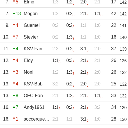
7.
5
Elmo
1:3
1:2
2:0
2:1
17
142
6
5
7.
13
Mogon
1:2
0:2
2:1
1:1
42
142
8
5
8
9.
4
Guemel
0:2
0:2
1:1
1:0
22
141
8
10.
7
Stevier
0:2
1:3
1:1
1:0
16
140
7
11.
4
KSV-Fan
2:3
0:2
3:1
2:0
37
139
8
5
12.
4
Eloy
1:1
0:3
2:1
2:1
26
136
8
6
5
13.
3
Noni
1:2
1:3
2:1
2:0
26
132
7
5
13.
4
KSV-Bub
3:2
0:2
2:0
2:0
25
132
8
5
13.
8
OFC-Fan
2:1
1:2
2:1
1:1
33
132
6
5
8
16.
7
Andy1961
1:1
0:2
2:1
3:2
34
130
8
8
5
16.
1
soccerqueen
2:1
1:1
3:1
1:0
28
130
5