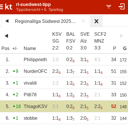
rl-suedwest-tipp
Tippübersicht • 6. Spieltag
Regionalliga Südwest 2025/26
KSV
BAL
SVE
SCF2
SG
FSV
Alz
MNZ
2
:
2
0
:
2
3
:
0
3
:
3
Pos
+/-
Name
P
G
1.
Philipprieth
1:0
0:2
3:1
4:1
34
172
8
5
2.
9
NurderOFC
2:2
1:3
2:1
1:1
51
155
9
7
5
8
3.
1
vivaldi
1:2
1:2
2:1
1:1
31
152
6
5
8
4.
2
Pitti78
1:1
1:2
2:1
2:1
33
150
8
6
5
5.
18
ThiagoKSV
2:1
0:2
2:1
2:2
52
148
8
5
8
6.
1
stobbe
1:1
1:3
2:0
2:1
32
144
8
7
5