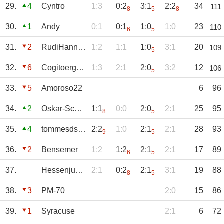
29.
4
Cyntro
1:3
0:2
3:1
2:2
34
111
8
5
8
30.
1
Andy
0:1
0:1
1:0
1:0
23
110
6
5
31.
2
RudiHannakampf
1:2
1:1
1:0
3:1
20
109
5
32.
6
Cogitoergosum
1:3
2:1
2:0
3:2
12
106
5
33.
5
Amoroso22
6
96
34.
2
Oskar-Schorsch
1:1
0:0
2:0
2:1
25
95
8
5
35.
4
tommesdschie
2:2
1:0
2:1
2:1
28
93
9
5
36.
2
Bensemer
1:2
1:2
2:1
2:1
17
89
6
5
37.
Hessenjunge
2:1
0:2
2:1
3:1
19
88
8
5
38.
3
PM-70
2:0
15
86
39.
1
Syracuse
2:1
6
72