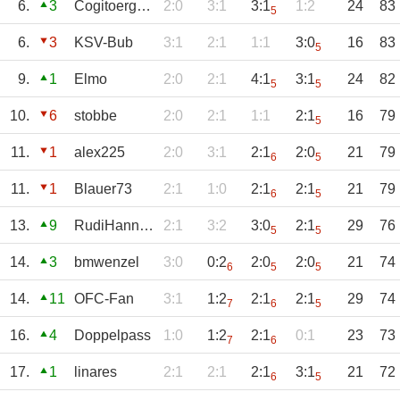
6.
3
Cogitoergosum
2:0
3:1
3:1
1:2
24
83
5
6.
3
KSV-Bub
3:1
2:1
1:1
3:0
16
83
5
9.
1
Elmo
2:0
2:1
4:1
3:1
24
82
5
5
10.
6
stobbe
2:0
2:1
1:1
2:1
16
79
5
11.
1
alex225
2:0
3:1
2:1
2:0
21
79
6
5
11.
1
Blauer73
2:1
1:0
2:1
2:1
21
79
6
5
13.
9
RudiHannakampf
2:1
3:2
3:0
2:1
29
76
5
5
14.
3
bmwenzel
3:0
0:2
2:0
2:0
21
74
6
5
5
14.
11
OFC-Fan
3:1
1:2
2:1
2:1
29
74
7
6
5
16.
4
Doppelpass
1:0
1:2
2:1
0:1
23
73
7
6
17.
1
linares
2:1
2:1
2:1
3:1
21
72
6
5