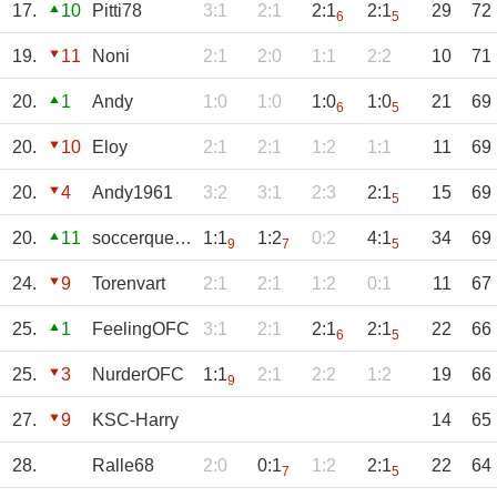
17.
10
Pitti78
3:1
2:1
2:1
2:1
29
72
6
5
19.
11
Noni
2:1
2:0
1:1
2:2
10
71
20.
1
Andy
1:0
1:0
1:0
1:0
21
69
6
5
20.
10
Eloy
2:1
2:1
1:2
1:1
11
69
20.
4
Andy1961
3:2
3:1
2:3
2:1
15
69
5
20.
11
soccerqueen
1:1
1:2
0:2
4:1
34
69
9
7
5
24.
9
Torenvart
2:1
2:1
1:2
0:1
11
67
25.
1
FeelingOFC
3:1
2:1
2:1
2:1
22
66
6
5
25.
3
NurderOFC
1:1
2:1
2:2
1:2
19
66
9
27.
9
KSC-Harry
14
65
28.
Ralle68
2:0
0:1
1:2
2:1
22
64
7
5