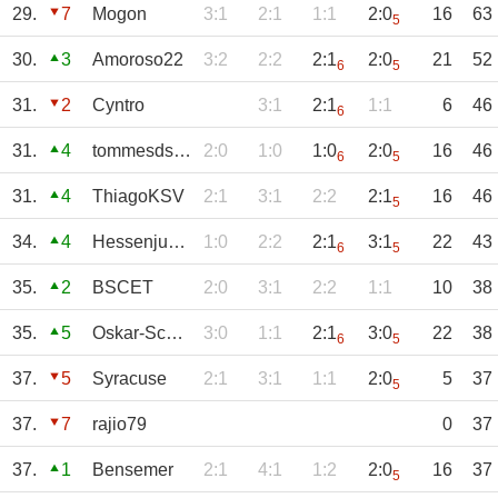
29.
7
Mogon
3:1
2:1
1:1
2:0
16
63
5
30.
3
Amoroso22
3:2
2:2
2:1
2:0
21
52
6
5
31.
2
Cyntro
3:1
2:1
1:1
6
46
6
31.
4
tommesdschie
2:0
1:0
1:0
2:0
16
46
6
5
31.
4
ThiagoKSV
2:1
3:1
2:2
2:1
16
46
5
34.
4
Hessenjunge
1:0
2:2
2:1
3:1
22
43
6
5
35.
2
BSCET
2:0
3:1
2:2
1:1
10
38
35.
5
Oskar-Schorsch
3:0
1:1
2:1
3:0
22
38
6
5
37.
5
Syracuse
2:1
3:1
1:1
2:0
5
37
5
37.
7
rajio79
0
37
37.
1
Bensemer
2:1
4:1
1:2
2:0
16
37
5