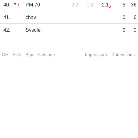
40.
7
PM-70
2:2
1:2
2:1
5
36
5
41.
chav
0
6
42.
Svsole
0
0
DE
Hilfe
App
Fanshop
Impressum
Datenschutz