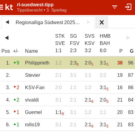
rl-suedwest-tipp
Tippübersicht • 3. Spieltag
Regionalliga Südwest 2025/26
STK
SG
SVS
HMB
SVE
FSV
KSV
BAH
1
:
1
2
:
3
3
:
2
6
:
0
Pos
+/-
Name
P
G
1.
9
Philipprieth
1:2
2:3
2:0
3:1
38
96
8
5
5
2.
Stevier
2:1
3:1
1:1
2:2
19
87
3.
2
KSV-Fan
2:0
1:1
1:2
3:1
16
86
5
4.
2
vivaldi
3:1
2:1
2:1
2:0
21
84
6
5
5.
1
Guemel
1:1
3:1
1:2
1:1
20
83
9
6.
1
rollo19
3:1
2:1
2:1
3:1
21
83
6
5