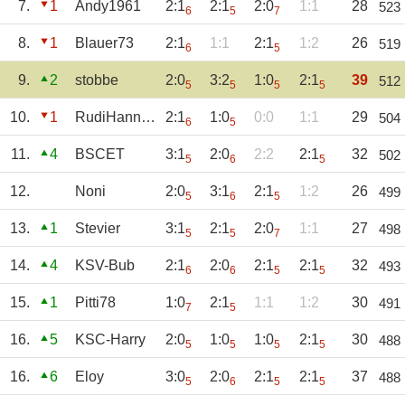
7.
1
Andy1961
2:1
2:1
2:0
1:1
28
523
6
5
7
8.
1
Blauer73
2:1
1:1
2:1
1:2
26
519
6
5
9.
2
stobbe
2:0
3:2
1:0
2:1
39
512
5
5
5
5
10.
1
RudiHannakampf
2:1
1:0
0:0
1:1
29
504
6
5
11.
4
BSCET
3:1
2:0
2:2
2:1
32
502
5
6
5
12.
Noni
2:0
3:1
2:1
1:2
26
499
5
6
5
13.
1
Stevier
3:1
2:1
2:0
1:1
27
498
5
5
7
14.
4
KSV-Bub
2:1
2:0
2:1
2:1
32
493
6
6
5
5
15.
1
Pitti78
1:0
2:1
1:1
1:2
30
491
7
5
16.
5
KSC-Harry
2:0
1:0
1:0
2:1
30
488
5
5
5
5
16.
6
Eloy
3:0
2:0
2:1
2:1
37
488
5
6
5
5