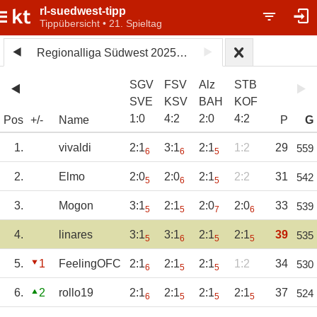
rl-suedwest-tipp
Tippübersicht • 21. Spieltag
Regionalliga Südwest 2025/26
SGV
FSV
Alz
STB
SVE
KSV
BAH
KOF
1
:
0
4
:
2
2
:
0
4
:
2
Pos
+/-
Name
P
G
1.
vivaldi
2:1
3:1
2:1
1:2
29
559
6
6
5
2.
Elmo
2:0
2:0
2:1
2:2
31
542
5
6
5
3.
Mogon
3:1
2:1
2:0
2:0
33
539
5
5
7
6
4.
linares
3:1
3:1
2:1
2:1
39
535
5
6
5
5
5.
1
FeelingOFC
2:1
2:1
2:1
1:2
34
530
6
5
5
6.
2
rollo19
2:1
2:1
2:1
2:1
37
524
6
5
5
5