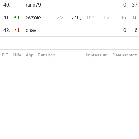
40.
rajio79
0
37
41.
1
Svsole
2:2
3:1
0:2
1:2
16
16
6
42.
1
chav
0
6
DE
Hilfe
App
Fanshop
Impressum
Datenschutz