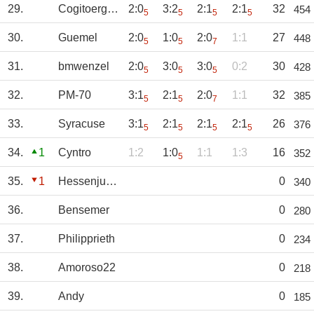
29.
Cogitoergosum
2:0
3:2
2:1
2:1
32
454
5
5
5
5
30.
Guemel
2:0
1:0
2:0
1:1
27
448
5
5
7
31.
bmwenzel
2:0
3:0
3:0
0:2
30
428
5
5
5
32.
PM-70
3:1
2:1
2:0
1:1
32
385
5
5
7
33.
Syracuse
3:1
2:1
2:1
2:1
26
376
5
5
5
5
34.
1
Cyntro
1:2
1:0
1:1
1:3
16
352
5
35.
1
Hessenjunge
0
340
36.
Bensemer
0
280
37.
Philipprieth
0
234
38.
Amoroso22
0
218
39.
Andy
0
185