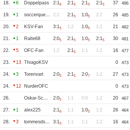
18.
6
Doppelpass
2:1
2:1
2:1
2:1
37
486
6
5
5
5
19.
1
soccerqueen
2:2
2:1
1:0
2:2
26
485
5
5
20.
2
KSV-Fan
3:1
1:2
1:0
1:1
21
482
5
5
21.
1
Ralle68
2:0
2:1
1:0
2:1
30
481
5
5
5
5
22.
5
OFC-Fan
1:2
2:1
1:1
1:2
16
477
5
23.
13
ThiagoKSV
0
473
24.
3
Torenvart
2:0
2:1
2:0
1:2
27
473
5
5
7
24.
12
NurderOFC
0
473
26.
Oskar-Schorsch
2:0
1:1
0:0
1:2
20
467
5
27.
1
alex225
2:1
1:1
1:0
1:2
26
464
6
5
28.
3
tommesdschie
3:1
1:1
1:1
1:2
16
464
5