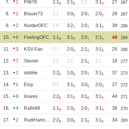
7.
1
Pitti78
1:1
2:1
1:1
3:1
27
287
9
6
5
8.
1
Blauer73
2:1
3:0
2:0
2:0
28
287
5
7
5
9.
2
NurderOFC
1:0
3:2
2:0
3:1
39
286
7
7
5
10.
6
FeelingOFC
1:1
3:1
2:0
2:1
49
284
9
5
7
5
11.
3
KSV-Fan
2:1
2:0
2:1
3:1
25
280
5
5
5
12.
7
Stevier
2:1
1:1
2:1
1:1
16
277
5
13.
1
stobbe
2:2
1:0
2:0
3:1
37
273
8
6
7
5
14.
2
Eloy
0:1
3:1
3:0
2:0
27
272
5
5
5
15.
8
linares
2:2
3:1
3:1
3:1
44
271
8
5
6
5
16.
4
Ralle68
1:1
2:0
2:0
3:1
38
270
9
5
7
5
17.
2
RudiHannakampf
2:2
3:0
2:1
3:1
34
269
8
5
5
5