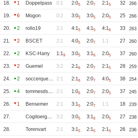
18.
1
Doppelpass
0:1
2:0
2:0
2:1
32
266
5
7
5
19.
6
Mogon
0:2
3:0
3:0
2:0
25
266
5
5
5
20.
2
rollo19
2:1
4:1
4:1
4:1
33
263
5
5
6
21.
2
BSCET
2:1
4:0
2:0
1:1
27
260
5
7
22.
2
KSC-Harry
1:1
3:0
3:1
2:0
37
260
9
5
6
5
23.
2
Guemel
3:2
2:1
2:0
2:1
28
259
6
7
5
24.
2
soccerqueen
2:1
2:1
2:0
4:0
38
254
6
7
5
25.
4
tommesdschie
2:1
1:0
2:0
2:0
37
245
6
7
5
26.
1
Bensemer
2:1
3:1
2:0
1:1
18
239
5
7
27.
Cogitoergosum
3:2
3:0
3:1
2:0
27
238
5
6
5
28.
Torenvart
2:1
3:1
2:1
2:1
26
236
5
5
5