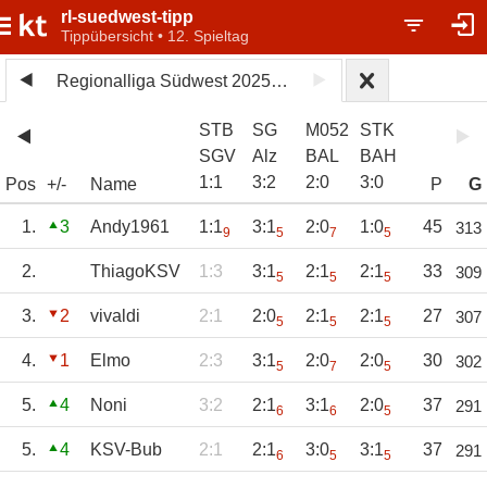
rl-suedwest-tipp
Tippübersicht • 12. Spieltag
Regionalliga Südwest 2025/26
STB
SG
M052
STK
SGV
Alz
BAL
BAH
1
:
1
3
:
2
2
:
0
3
:
0
Pos
+/-
Name
P
G
1.
3
Andy1961
1:1
3:1
2:0
1:0
45
313
9
5
7
5
2.
ThiagoKSV
1:3
3:1
2:1
2:1
33
309
5
5
5
3.
2
vivaldi
2:1
2:0
2:1
2:1
27
307
5
5
5
4.
1
Elmo
2:3
3:1
2:0
2:0
30
302
5
7
5
5.
4
Noni
3:2
2:1
3:1
2:0
37
291
6
6
5
5.
4
KSV-Bub
2:1
2:1
3:0
3:1
37
291
6
5
5