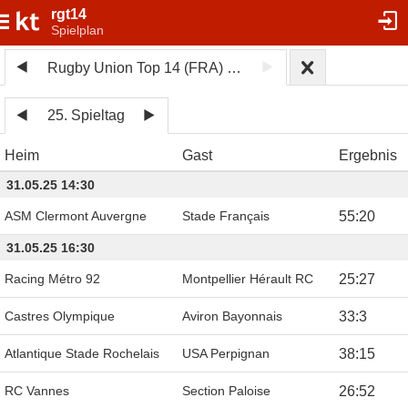
rgt14
Spielplan
Rugby Union Top 14 (FRA) 2024/25
25. Spieltag
Heim
Gast
Ergebnis
31.05.25 14:30
ASM Clermont Auvergne
Stade Français
55
:
20
31.05.25 16:30
Racing Métro 92
Montpellier Hérault RC
25
:
27
Castres Olympique
Aviron Bayonnais
33
:
3
Atlantique Stade Rochelais
USA Perpignan
38
:
15
RC Vannes
Section Paloise
26
:
52