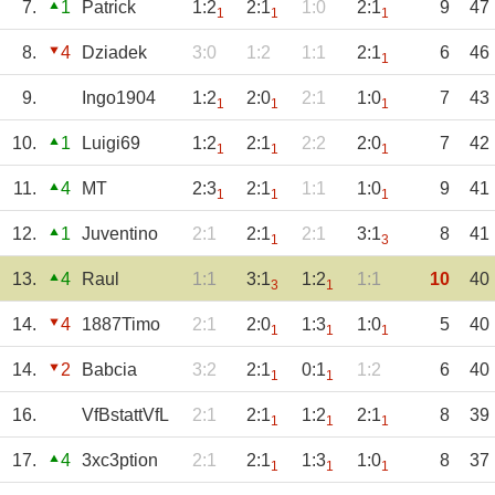
7.
1
Patrick
1:2
2:1
1:0
2:1
9
47
1
1
1
8.
4
Dziadek
3:0
1:2
1:1
2:1
6
46
1
9.
Ingo1904
1:2
2:0
2:1
1:0
7
43
1
1
1
10.
1
Luigi69
1:2
2:1
2:2
2:0
7
42
1
1
1
11.
4
MT
2:3
2:1
1:1
1:0
9
41
1
1
1
12.
1
Juventino
2:1
2:1
2:1
3:1
8
41
1
3
13.
4
Raul
1:1
3:1
1:2
1:1
10
40
3
1
14.
4
1887Timo
2:1
2:0
1:3
1:0
5
40
1
1
1
14.
2
Babcia
3:2
2:1
0:1
1:2
6
40
1
1
16.
VfBstattVfL
2:1
2:1
1:2
2:1
8
39
1
1
1
17.
4
3xc3ption
2:1
2:1
1:3
1:0
8
37
1
1
1