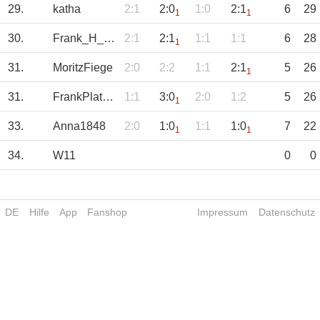
29.
katha
2:1
2:0
1:0
2:1
6
29
1
1
30.
Frank_H_aus_BO
2:1
2:1
1:1
1:1
6
28
1
31.
MoritzFiege
2:0
2:2
1:1
2:1
5
26
1
31.
FrankPlatz29
1:1
3:0
2:0
1:2
5
26
1
33.
Anna1848
2:0
1:0
1:1
1:0
7
22
1
1
34.
W11
0
0
DE
Hilfe
App
Fanshop
Impressum
Datenschutz