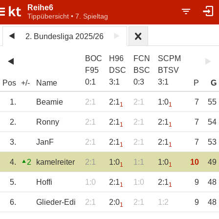
Reihe6
Tippübersicht • 7. Spieltag
2. Bundesliga 2025/26
BOC
H96
FCN
SCPM
F95
DSC
BSC
BTSV
0
:
1
3
:
1
0
:
3
3
:
1
Pos
+/-
Name
P
G
1.
Beamie
2:1
2:1
2:1
1:0
7
55
1
1
2.
Ronny
2:1
2:1
2:1
2:1
7
54
1
1
3.
JanF
2:1
2:1
2:1
2:1
7
53
1
1
4.
2
kamelreiter
2:1
1:0
1:1
1:0
10
49
1
1
5.
Hoffi
1:0
2:1
1:0
2:1
9
48
1
1
6.
Glieder-Edi
2:1
2:0
2:1
1:2
9
48
1