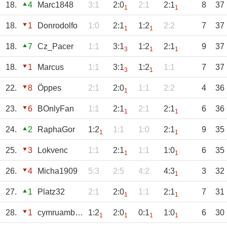
18.
4
Marc1848
3:1
2:0
2:1
2:1
8
37
1
1
18.
1
Donrodolfo
1:0
2:1
1:2
2:2
7
37
1
1
18.
7
Cz_Pacer
1:1
3:1
1:2
2:1
9
37
3
1
1
18.
1
Marcus
1:1
3:1
1:2
1:1
7
37
3
1
22.
8
Öppes
2:1
2:0
1:1
2:2
4
36
1
23.
6
BOnlyFan
1:1
2:1
2:1
2:1
6
36
1
1
24.
2
RaphaGor
1:2
1:1
1:0
2:1
9
35
1
1
25.
3
Lokvenc
1:1
2:1
1:1
1:0
6
35
1
1
26.
4
Micha1909
5:3
2:5
4:2
4:3
3
32
1
27.
1
Platz32
2:1
2:0
1:1
2:1
7
31
1
1
28.
1
cymruambyth
1:2
2:0
0:1
1:0
6
30
1
1
1
1