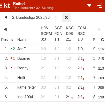
Reihe6
Tippübersicht • 32. Spieltag
2. Bundesliga 2025/26
H96
SGF
KSC
FCM
SCPM
FCN
D98
BSC
3
:
3
1
:
1
2
:
1
1
:
0
Pos
+/-
Name
P
G
1.
2
JanF
2:0
1:2
1:2
1:0
9
216
3
2.
1
Beamie
1:0
2:1
1:2
2:1
5
215
1
3.
1
Ronny
2:1
1:2
1:2
2:1
5
213
1
4.
Hoffi
2:1
1:2
1:2
2:1
7
209
1
5.
kamelreiter
3:0
0:1
0:2
2:1
7
209
1
6.
Ingo1904
2:1
2:1
2:1
2:1
8
198
3
1