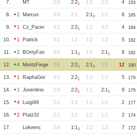
7.
MT
2:0
2:2
1:2
2:2
4
193
1
8.
2
Marcus
3:0
2:1
2:1
1:1
8
185
3
9.
1
Cz_Pacer
3:1
2:2
1:2
3:3
4
184
1
10.
1
Patrick
3:1
1:2
1:2
1:2
5
182
11.
2
BOnlyFan
3:0
1:1
1:2
2:1
8
182
3
1
12.
4
MoritzFiege
2:0
2:2
2:1
1:2
12
180
1
3
13.
1
RaphaGor
3:1
2:2
1:1
1:2
5
179
1
14.
1
Juventino
2:0
2:2
1:1
2:1
9
179
1
1
15.
4
Luigi69
2:1
1:3
1:1
1:2
2
177
16.
2
Platz32
2:1
1:2
1:2
1:1
2
174
17.
Lokvenc
2:0
1:1
2:2
1:2
7
172
3