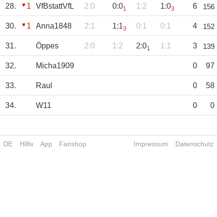
28.
1
VfBstattVfL
2:0
0:0
1:2
1:0
6
156
1
3
30.
1
Anna1848
2:1
1:1
0:1
0:1
4
152
3
31.
Öppes
2:0
1:2
2:0
1:1
3
139
1
32.
Micha1909
0
97
33.
Raul
0
58
34.
W11
0
0
DE
Hilfe
App
Fanshop
Impressum
Datenschutz