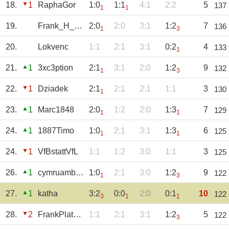
18.
1
RaphaGor
1:0
1:1
4:1
2:2
5
137
1
1
19.
Frank_H_aus_BO
2:0
2:0
3:1
1:2
7
136
1
3
20.
Lokvenc
1:1
2:1
3:1
0:2
4
133
1
21.
1
3xc3ption
2:1
3:1
2:0
1:2
9
132
1
3
22.
1
Dziadek
2:1
2:1
2:1
1:1
3
130
1
23.
1
Marc1848
2:0
1:2
2:0
1:3
7
129
1
1
24.
1
1887Timo
1:0
2:1
3:1
1:3
6
125
1
1
24.
1
VfBstattVfL
1:1
1:2
3:0
1:1
3
125
26.
1
cymruambyth
1:0
2:1
3:0
1:2
9
122
1
3
27.
1
katha
3:2
0:0
2:0
0:1
10
122
3
1
1
28.
2
FrankPlatz29
1:1
2:1
3:1
1:2
5
122
3