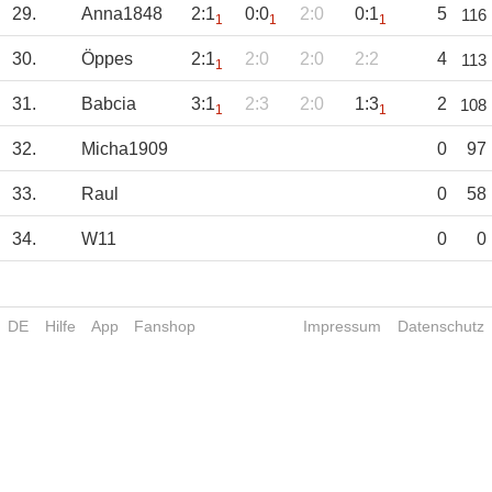
29.
Anna1848
2:1
0:0
2:0
0:1
5
116
1
1
1
30.
Öppes
2:1
2:0
2:0
2:2
4
113
1
31.
Babcia
3:1
2:3
2:0
1:3
2
108
1
1
32.
Micha1909
0
97
33.
Raul
0
58
34.
W11
0
0
DE
Hilfe
App
Fanshop
Impressum
Datenschutz