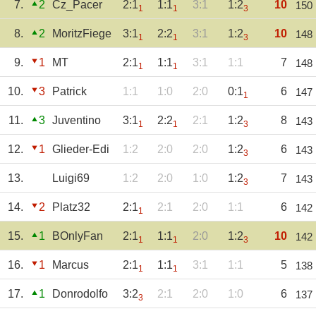
7.
2
Cz_Pacer
2:1
1:1
3:1
1:2
10
150
1
1
3
8.
2
MoritzFiege
3:1
2:2
3:1
1:2
10
148
1
1
3
9.
1
MT
2:1
1:1
3:1
1:1
7
148
1
1
10.
3
Patrick
1:1
1:0
2:0
0:1
6
147
1
11.
3
Juventino
3:1
2:2
2:1
1:2
8
143
1
1
3
12.
1
Glieder-Edi
1:2
2:0
2:0
1:2
6
143
3
13.
Luigi69
1:2
2:0
1:0
1:2
7
143
3
14.
2
Platz32
2:1
2:1
2:0
1:1
6
142
1
15.
1
BOnlyFan
2:1
1:1
2:0
1:2
10
142
1
1
3
16.
1
Marcus
2:1
1:1
3:1
1:1
5
138
1
1
17.
1
Donrodolfo
3:2
2:1
2:0
1:0
6
137
3