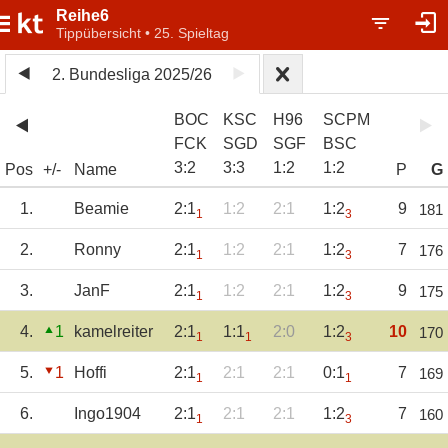
Reihe6
Tippübersicht • 25. Spieltag
2. Bundesliga 2025/26
BOC
KSC
H96
SCPM
FCK
SGD
SGF
BSC
3
:
2
3
:
3
1
:
2
1
:
2
Pos
+/-
Name
P
G
1.
Beamie
2:1
1:2
2:1
1:2
9
181
1
3
2.
Ronny
2:1
1:2
2:1
1:2
7
176
1
3
3.
JanF
2:1
1:2
2:1
1:2
9
175
1
3
4.
1
kamelreiter
2:1
1:1
2:0
1:2
10
170
1
1
3
5.
1
Hoffi
2:1
2:1
2:1
0:1
7
169
1
1
6.
Ingo1904
2:1
2:1
2:1
1:2
7
160
1
3