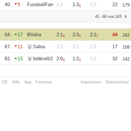
40.
5
FussballFan
1:1
1:3
2:3
22
179
5
41 - 60 von 143
64.
17
BVaha
2:1
2:3
2:2
44
162
6
5
7
67.
11
🥇 Salou
2:2
2:1
1:2
17
158
82.
15
🥉 botticelli2
2:0
1:2
1:2
32
142
5
5
DE
Hilfe
App
Fanshop
Impressum
Datenschutz