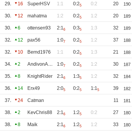
29.
16
SuperHSV
1:1
0:2
0:2
20
190
5
30.
12
mahatma
1:2
0:2
1:2
20
189
5
30.
6
ottensen93
2:1
0:3
1:3
32
189
6
5
32.
12
pax56
1:0
0:2
1:2
37
188
7
5
32.
10
Bernd1976
1:1
0:2
1:3
21
188
5
34.
2
AndivonAustria
1:0
0:2
1:2
30
187
7
5
35.
8
KnightRider
2:1
1:3
1:2
32
184
6
5
36.
14
Erx49
2:0
0:2
1:1
39
182
5
5
5
37.
24
Catman
11
181
38.
2
KevChris88
2:1
1:2
0:2
27
180
6
5
38.
8
Maik
2:1
1:2
1:2
33
180
6
5