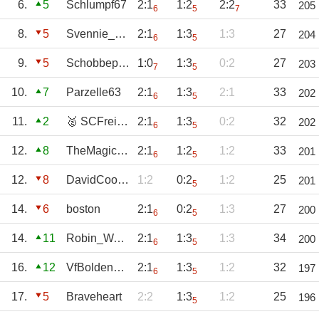
6.
5
Schlumpf67
2:1
1:2
2:2
33
205
6
5
7
8.
5
Svennie_1970
2:1
1:3
1:3
27
204
6
5
9.
5
Schobbepetzer
1:0
1:3
0:2
27
203
7
5
10.
7
Parzelle63
2:1
1:3
2:1
33
202
6
5
11.
2
🥈 SCFreiburg
2:1
1:3
0:2
32
202
6
5
12.
8
TheMagicEye
2:1
1:2
1:2
33
201
6
5
12.
8
DavidCooper
1:2
0:2
1:2
25
201
5
14.
6
boston
2:1
0:2
1:3
27
200
6
5
14.
11
Robin_Waldhof
2:1
1:3
1:3
34
200
6
5
16.
12
VfBoldenburg
2:1
1:3
1:2
32
197
6
5
17.
5
Braveheart
2:2
1:3
1:2
25
196
5