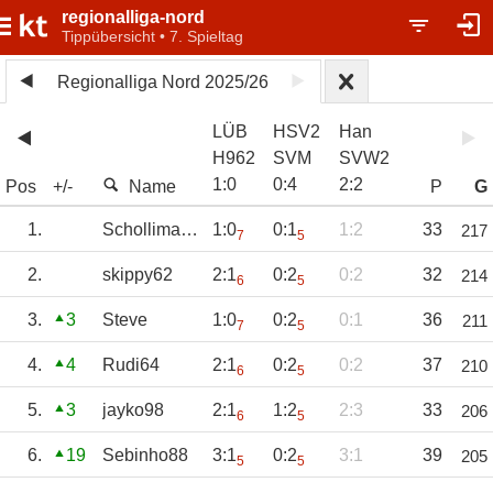
regionalliga-nord
Tippübersicht • 7. Spieltag
Regionalliga Nord 2025/26
LÜB
HSV2
Han
H962
SVM
SVW2
1
:
0
0
:
4
2
:
2
Pos
+/-
Name
P
G
1.
Schollimat10
1:0
0:1
1:2
33
217
7
5
2.
skippy62
2:1
0:2
0:2
32
214
6
5
3.
3
Steve
1:0
0:2
0:1
36
211
7
5
4.
4
Rudi64
2:1
0:2
0:2
37
210
6
5
5.
3
jayko98
2:1
1:2
2:3
33
206
6
5
6.
19
Sebinho88
3:1
0:2
3:1
39
205
5
5