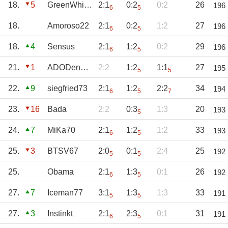
18.
5
GreenWhitePower
2:1
0:2
0:2
26
196
6
5
18.
Amoroso22
2:1
0:2
1:2
27
196
6
5
18.
4
Sensus
2:1
1:2
0:2
29
196
6
5
21.
1
ADODenHans
2:2
1:2
1:1
27
195
5
5
22.
9
siegfried73
2:1
1:2
2:2
34
194
6
5
7
23.
16
Bada
2:2
0:3
1:3
20
193
5
24.
7
MiKa70
2:1
1:2
1:2
33
193
6
5
25.
3
BTSV67
2:0
0:1
2:4
25
192
5
5
25.
Obama
2:1
1:3
0:1
26
192
6
5
27.
7
Iceman77
3:1
1:3
1:3
33
191
5
5
27.
3
Instinkt
2:1
2:3
0:1
31
191
6
5