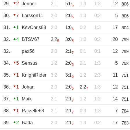
29.
2
Jenner
2:1
5:0
1:3
1:2
12
806
5
30.
7
Larsson11
2:0
2:0
1:3
0:2
5
806
5
31.
1
KevChris88
2:0
1:0
0:2
1:3
17
804
6
32.
4
BTSV67
2:2
3:0
1:0
0:2
20
799
5
5
32.
pax56
2:0
2:1
0:1
0:1
12
799
7
34.
5
Sensus
1:2
2:0
2:1
1:3
5
798
5
35.
1
KnightRider
3:2
3:1
1:2
2:3
11
791
5
36.
1
Johan
2:0
2:0
2:2
1:3
12
791
5
7
37.
1
Maik
2:1
2:1
1:2
1:2
14
791
7
38.
1
Parzelle63
2:1
2:1
0:3
1:3
7
784
7
39.
2
Bada
2:0
2:1
1:3
0:2
17
783
7