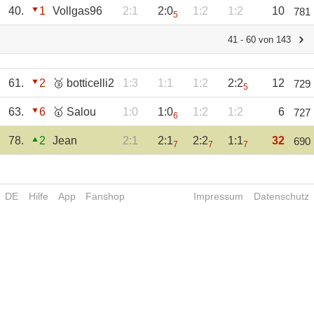
40.
1
Vollgas96
2:1
2:0
1:2
1:2
10
781
5
41 - 60 von 143
61.
2
🥉 botticelli2
1:3
1:1
1:2
2:2
12
729
5
63.
6
🥇 Salou
1:0
1:0
1:2
1:2
6
727
6
78.
2
Jean
2:1
2:1
2:2
1:1
32
690
7
7
7
DE
Hilfe
App
Fanshop
Impressum
Datenschutz