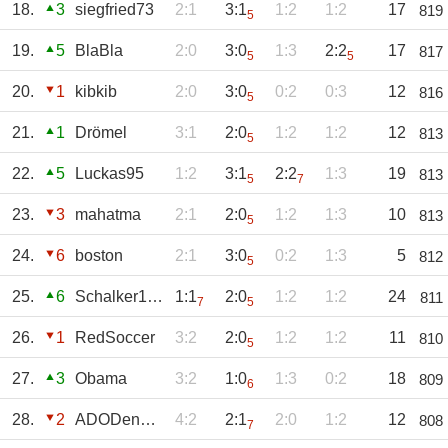
18.
3
siegfried73
2:1
3:1
1:2
1:2
17
819
5
19.
5
BlaBla
2:0
3:0
1:3
2:2
17
817
5
5
20.
1
kibkib
2:0
3:0
0:2
0:3
12
816
5
21.
1
Drömel
3:1
2:0
1:2
1:2
12
813
5
22.
5
Luckas95
1:2
3:1
2:2
1:3
19
813
5
7
23.
3
mahatma
2:1
2:0
1:2
1:3
10
813
5
24.
6
boston
2:1
3:0
0:2
1:3
5
812
5
25.
6
Schalker1971
1:1
2:0
1:2
1:2
24
811
7
5
26.
1
RedSoccer
3:2
2:0
1:2
1:2
11
810
5
27.
3
Obama
3:2
1:0
1:3
0:2
18
809
6
28.
2
ADODenHans
4:2
2:1
2:0
1:2
12
808
7