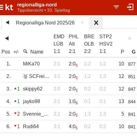
regionalliga-nord
Tippübersicht • 33. Spieltag
Regionalliga Nord 2025/26
EMD
PHL
BRE
STP2
LÜB
Alt
OLB
HSV2
1
:
1
2
:
1
2
:
2
1
:
1
Pos
+/-
Name
P
G
1.
MiKa70
2:1
2:0
1:2
1:2
10
877
5
2.
🥈 SCFreiburg
3:1
2:0
1:2
1:3
12
851
5
3.
1
skippy62
2:0
2:0
0:2
0:2
12
847
5
4.
1
jayko98
2:1
1:0
0:1
0:1
13
844
6
5.
2
Svennie_1970
2:1
2:0
1:3
1:3
5
841
5
6.
1
Rudi64
3:1
4:0
0:2
0:2
10
841
5