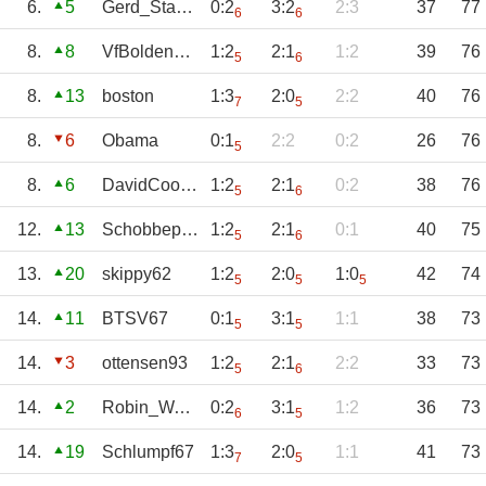
6.
5
Gerd_Staab2.0
0:2
3:2
2:3
37
77
6
6
8.
8
VfBoldenburg
1:2
2:1
1:2
39
76
5
6
8.
13
boston
1:3
2:0
2:2
40
76
7
5
8.
6
Obama
0:1
2:2
0:2
26
76
5
8.
6
DavidCooper
1:2
2:1
0:2
38
76
5
6
12.
13
Schobbepetzer
1:2
2:1
0:1
40
75
5
6
13.
20
skippy62
1:2
2:0
1:0
42
74
5
5
5
14.
11
BTSV67
0:1
3:1
1:1
38
73
5
5
14.
3
ottensen93
1:2
2:1
2:2
33
73
5
6
14.
2
Robin_Waldhof
0:2
3:1
1:2
36
73
6
5
14.
19
Schlumpf67
1:3
2:0
1:1
41
73
7
5