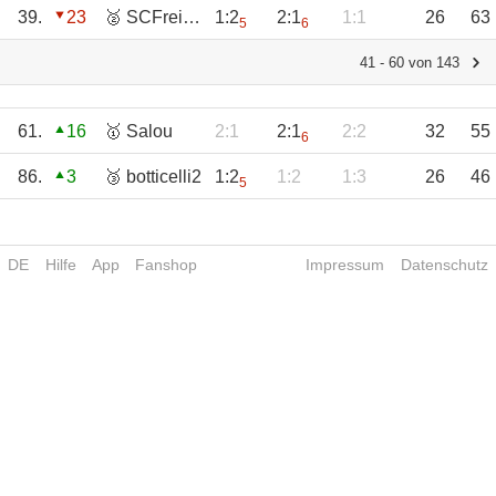
39.
23
🥈 SCFreiburg
1:2
2:1
1:1
26
63
5
6
41 - 60 von 143
61.
16
🥇 Salou
2:1
2:1
2:2
32
55
6
86.
3
🥉 botticelli2
1:2
1:2
1:3
26
46
5
DE
Hilfe
App
Fanshop
Impressum
Datenschutz