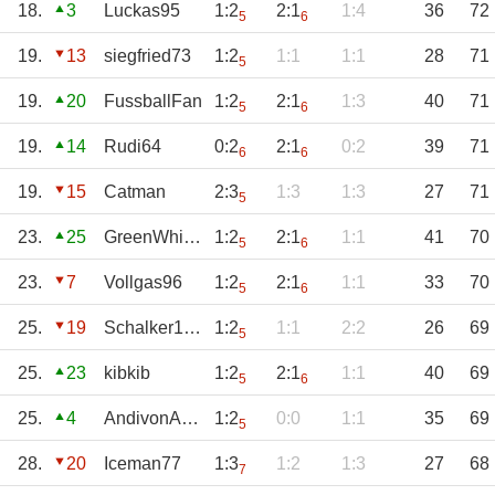
18.
3
Luckas95
1:2
2:1
1:4
36
72
5
6
19.
13
siegfried73
1:2
1:1
1:1
28
71
5
19.
20
FussballFan
1:2
2:1
1:3
40
71
5
6
19.
14
Rudi64
0:2
2:1
0:2
39
71
6
6
19.
15
Catman
2:3
1:3
1:3
27
71
5
23.
25
GreenWhitePower
1:2
2:1
1:1
41
70
5
6
23.
7
Vollgas96
1:2
2:1
1:1
33
70
5
6
25.
19
Schalker1971
1:2
1:1
2:2
26
69
5
25.
23
kibkib
1:2
2:1
1:1
40
69
5
6
25.
4
AndivonAustria
1:2
0:0
1:1
35
69
5
28.
20
Iceman77
1:3
1:2
1:3
27
68
7