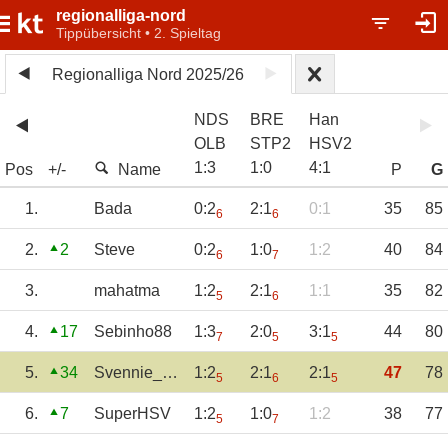
regionalliga-nord
Tippübersicht • 2. Spieltag
Regionalliga Nord 2025/26
NDS
BRE
Han
OLB
STP2
HSV2
1
:
3
1
:
0
4
:
1
Pos
+/-
Name
P
G
1.
Bada
0:2
2:1
0:1
35
85
6
6
2.
2
Steve
0:2
1:0
1:2
40
84
6
7
3.
mahatma
1:2
2:1
1:1
35
82
5
6
4.
17
Sebinho88
1:3
2:0
3:1
44
80
7
5
5
5.
34
Svennie_1970
1:2
2:1
2:1
47
78
5
6
5
6.
7
SuperHSV
1:2
1:0
1:2
38
77
5
7