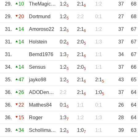
29.
10
TheMagicEye
1:2
2:1
1:2
37
68
5
6
29.
20
Dortmund
1:2
2:2
0:1
27
68
5
31.
14
Amoroso22
1:2
2:1
1:2
37
67
5
6
31.
14
Holstein
0:2
2:0
1:3
37
67
6
5
31.
Bernd1976
1:3
2:1
1:1
34
67
7
6
34.
14
Sensus
1:2
2:0
1:1
37
66
5
5
35.
47
jayko98
1:2
2:1
2:1
43
65
5
6
5
36.
26
ADODenHans
2:2
2:1
1:0
37
64
6
5
36.
22
Matthes84
0:1
1:1
0:1
26
64
5
36.
15
Roger
1:3
1:2
1:3
28
64
7
39.
34
Schollimat10
1:2
1:0
1:1
39
63
5
7