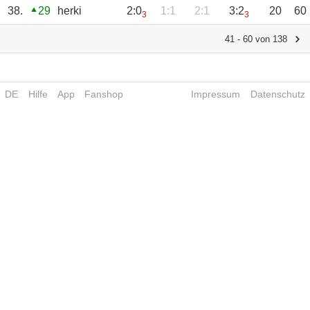
38.
29
herki
2:0
1:1
2:1
3:2
20
60
3
3
41 - 60 von 138
DE
Hilfe
App
Fanshop
Impressum
Datenschutz