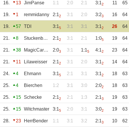
16.
13
JimPanse
1:1
2:0
2:1
3:1
11
65
2
19.
1
remmidanny
2:1
3:1
2:0
3:2
16
64
2
3
19.
57
TDI
3:1
3:1
3:1
3:1
26
64
5
2
21.
8
Stuckenberg_T
2:1
3:1
2:1
1:0
19
64
2
5
21.
38
MagicCarsten
2:0
3:1
1:1
4:1
23
64
3
5
2
21.
11
Lilaweisser
2:1
3:1
2:0
3:1
14
64
2
2
24.
4
Ehmann
3:1
2:1
3:1
3:1
18
63
5
2
25.
4
Bierchen
1:2
3:1
3:0
2:0
18
63
2
25.
15
Schecke
2:1
2:1
1:3
2:1
19
63
2
3
25.
15
Witchmaster
3:1
2:0
3:1
3:0
19
63
5
2
28.
23
HerrBender
1:1
3:1
3:2
2:1
10
62
3