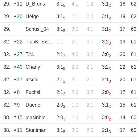
29.
11
D_Bruns
3:1
4:1
1:2
3:1
18
62
5
2
29.
20
Helge
3:1
2:1
2:0
3:1
19
62
5
2
29.
Schusi_04
3:1
3:0
4:1
3:1
17
62
5
2
32.
22
TippK_Sørensen
1:1
2:1
3:1
3:2
19
61
3
32.
27
T.N.
2:1
4:0
3:2
3:0
20
61
2
2
32.
40
Charly
3:1
2:0
2:1
3:2
22
61
5
3
32.
27
ritschi
2:1
3:1
2:1
2:1
20
61
2
3
32.
8
Fuchsi
2:1
2:0
3:2
2:0
17
61
2
2
32.
9
Duener
2:0
1:0
2:1
3:1
15
61
3
2
38.
15
jensinhio
2:0
2:0
2:0
3:0
14
60
3
2
38.
11
Stuntman
3:1
3:0
2:0
2:1
17
60
5
3