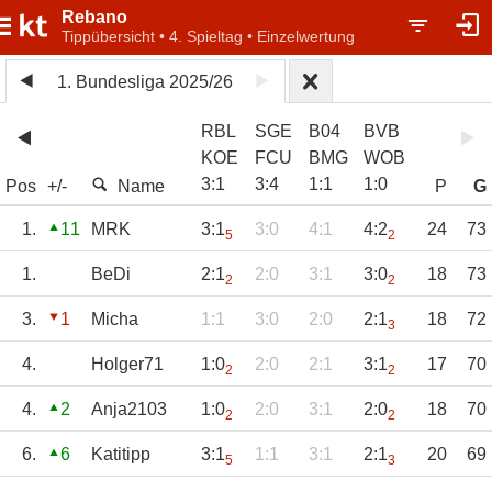
Rebano
Tippübersicht • 4. Spieltag • Einzelwertung
1. Bundesliga 2025/26
RBL
SGE
B04
BVB
KOE
FCU
BMG
WOB
3
:
1
3
:
4
1
:
1
1
:
0
Pos
+/-
Name
P
G
1.
11
MRK
3:1
3:0
4:1
4:2
24
73
5
2
1.
BeDi
2:1
2:0
3:1
3:0
18
73
2
2
3.
1
Micha
1:1
3:0
2:0
2:1
18
72
3
4.
Holger71
1:0
2:0
2:1
3:1
17
70
2
2
4.
2
Anja2103
1:0
2:0
3:1
2:0
18
70
2
2
6.
6
Katitipp
3:1
1:1
3:1
2:1
20
69
5
3