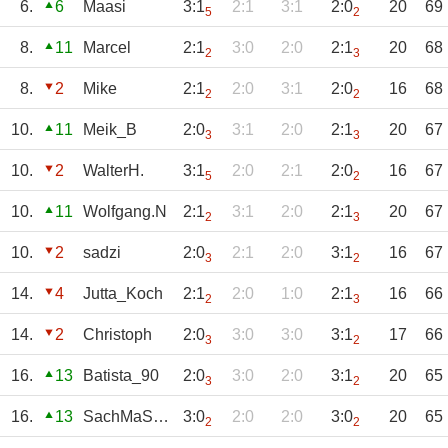
6.
6
Maasi
3:1
2:1
3:1
2:0
20
69
5
2
8.
11
Marcel
2:1
3:0
2:0
2:1
20
68
2
3
8.
2
Mike
2:1
2:0
3:1
2:0
16
68
2
2
10.
11
Meik_B
2:0
3:1
2:0
2:1
20
67
3
3
10.
2
WalterH.
3:1
2:0
2:1
2:0
16
67
5
2
10.
11
Wolfgang.N
2:1
3:1
2:0
2:1
20
67
2
3
10.
2
sadzi
2:0
2:1
2:0
3:1
16
67
3
2
14.
4
Jutta_Koch
2:1
2:0
1:0
2:1
16
66
2
3
14.
2
Christoph
2:0
3:0
3:0
3:1
17
66
3
2
16.
13
Batista_90
2:0
3:0
2:0
3:1
20
65
3
2
16.
13
SachMaSchalke
3:0
2:0
2:0
3:0
20
65
2
2