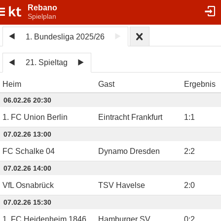
Rebano
Spielplan
1. Bundesliga 2025/26
21. Spieltag
Heim
Gast
Ergebnis
06.02.26 20:30
1. FC Union Berlin
Eintracht Frankfurt
1
:
1
07.02.26 13:00
FC Schalke 04
Dynamo Dresden
2
:
2
07.02.26 14:00
VfL Osnabrück
TSV Havelse
2
:
0
07.02.26 15:30
1. FC Heidenheim 1846
Hamburger SV
0
:
2