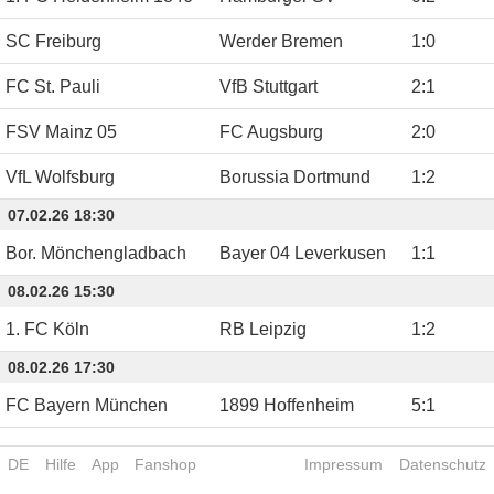
SC Freiburg
Werder Bremen
1
:
0
FC St. Pauli
VfB Stuttgart
2
:
1
FSV Mainz 05
FC Augsburg
2
:
0
VfL Wolfsburg
Borussia Dortmund
1
:
2
07.02.26 18:30
Bor. Mönchengladbach
Bayer 04 Leverkusen
1
:
1
08.02.26 15:30
1. FC Köln
RB Leipzig
1
:
2
08.02.26 17:30
FC Bayern München
1899 Hoffenheim
5
:
1
DE
Hilfe
App
Fanshop
Impressum
Datenschutz