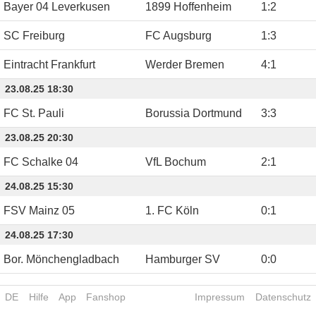
Bayer 04 Leverkusen
1899 Hoffenheim
1
:
2
SC Freiburg
FC Augsburg
1
:
3
Eintracht Frankfurt
Werder Bremen
4
:
1
23.08.25 18:30
FC St. Pauli
Borussia Dortmund
3
:
3
23.08.25 20:30
FC Schalke 04
VfL Bochum
2
:
1
24.08.25 15:30
FSV Mainz 05
1. FC Köln
0
:
1
24.08.25 17:30
Bor. Mönchengladbach
Hamburger SV
0
:
0
DE
Hilfe
App
Fanshop
Impressum
Datenschutz