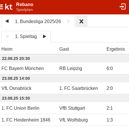
Rebano
Spielplan
1. Bundesliga 2025/26
1. Spieltag
Heim
Gast
Ergebnis
22.08.25 20:30
FC Bayern München
RB Leipzig
6
:
0
23.08.25 14:00
VfL Osnabrück
1. FC Saarbrücken
2
:
0
23.08.25 15:30
1. FC Union Berlin
VfB Stuttgart
2
:
1
1. FC Heidenheim 1846
VfL Wolfsburg
1
:
3