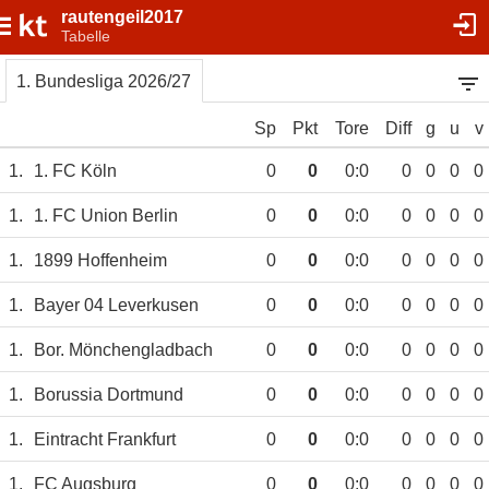
rautengeil2017
Tabelle
1. Bundesliga 2026/27
Sp
Pkt
Tore
Diff
g
u
v
1.
1. FC Köln
0
0
0:0
0
0
0
0
1.
1. FC Union Berlin
0
0
0:0
0
0
0
0
1.
1899 Hoffenheim
0
0
0:0
0
0
0
0
1.
Bayer 04 Leverkusen
0
0
0:0
0
0
0
0
1.
Bor. Mönchengladbach
0
0
0:0
0
0
0
0
1.
Borussia Dortmund
0
0
0:0
0
0
0
0
1.
Eintracht Frankfurt
0
0
0:0
0
0
0
0
1.
FC Augsburg
0
0
0:0
0
0
0
0