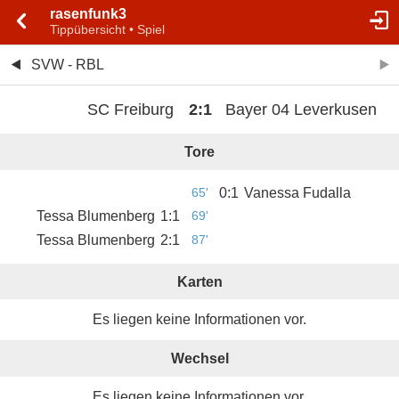
rasenfunk3
Tippübersicht • Spiel
SVW - RBL
SC Freiburg
2
:
1
Bayer 04 Leverkusen
Tore
65'
0
:
1
Vanessa Fudalla
Tessa Blumenberg
1
:
1
69'
Tessa Blumenberg
2
:
1
87'
Karten
Es liegen keine Informationen vor.
Wechsel
Es liegen keine Informationen vor.