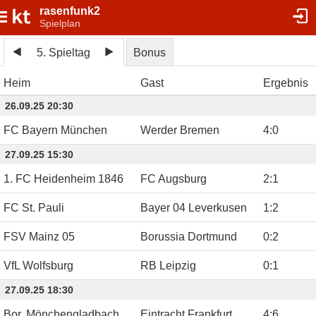
rasenfunk2
Spielplan
5. Spieltag
Bonus
Heim
Gast
Ergebnis
26.09.25 20:30
FC Bayern München
Werder Bremen
4
:
0
27.09.25 15:30
1. FC Heidenheim 1846
FC Augsburg
2
:
1
FC St. Pauli
Bayer 04 Leverkusen
1
:
2
FSV Mainz 05
Borussia Dortmund
0
:
2
VfL Wolfsburg
RB Leipzig
0
:
1
27.09.25 18:30
Bor. Mönchengladbach
Eintracht Frankfurt
4
:
6