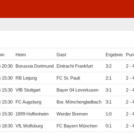
min
Heim
Gast
Ergebnis
Pun
6 20:30
Borussia Dortmund
Eintracht Frankfurt
3
:
2
2 - 
6 15:30
RB Leipzig
FC St. Pauli
2
:
1
2 - 
6 15:30
VfB Stuttgart
Bayer 04 Leverkusen
3
:
1
2 - 
6 15:30
FC Augsburg
Bor. Mönchengladbach
3
:
1
2 - 
6 15:30
1899 Hoffenheim
Werder Bremen
1
:
0
2 - 
6 18:30
VfL Wolfsburg
FC Bayern München
0
:
1
2 - 