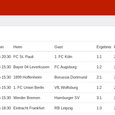
min
Heim
Gast
Ergebnis
6 20:30
FC St. Pauli
1. FC Köln
1
:
1
6 15:30
Bayer 04 Leverkusen
FC Augsburg
1
:
2
6 15:30
1899 Hoffenheim
Borussia Dortmund
2
:
1
6 15:30
1. FC Union Berlin
VfL Wolfsburg
1
:
2
6 15:30
Werder Bremen
Hamburger SV
3
:
1
6 18:30
Eintracht Frankfurt
RB Leipzig
1
:
3