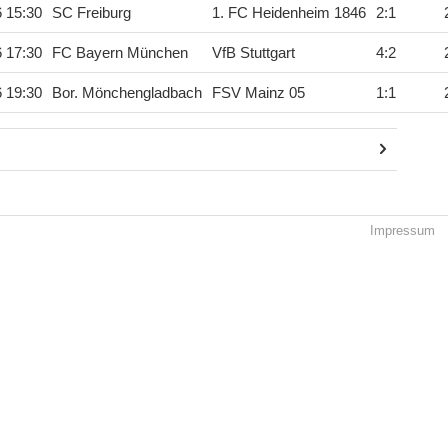
6 15:30
SC Freiburg
1. FC Heidenheim 1846
2
:
1
6 17:30
FC Bayern München
VfB Stuttgart
4
:
2
6 19:30
Bor. Mönchengladbach
FSV Mainz 05
1
:
1
Impressum