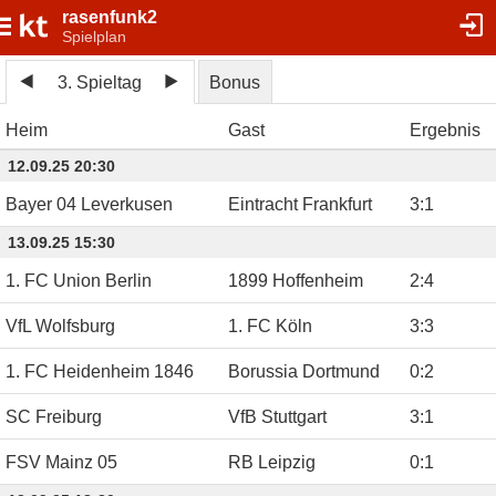
rasenfunk2
Spielplan
3. Spieltag
Bonus
Heim
Gast
Ergebnis
12.09.25 20:30
Bayer 04 Leverkusen
Eintracht Frankfurt
3
:
1
13.09.25 15:30
1. FC Union Berlin
1899 Hoffenheim
2
:
4
VfL Wolfsburg
1. FC Köln
3
:
3
1. FC Heidenheim 1846
Borussia Dortmund
0
:
2
SC Freiburg
VfB Stuttgart
3
:
1
FSV Mainz 05
RB Leipzig
0
:
1