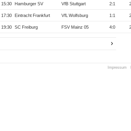
 15:30
Hamburger SV
VfB Stuttgart
2
:
1
 17:30
Eintracht Frankfurt
VfL Wolfsburg
1
:
1
 19:30
SC Freiburg
FSV Mainz 05
4
:
0
Impressum