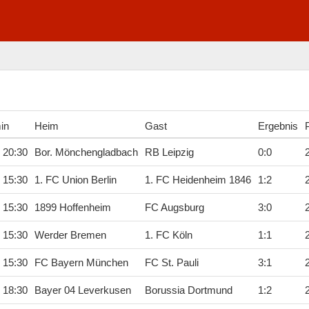
in
Heim
Gast
Ergebnis
 20:30
Bor. Mönchengladbach
RB Leipzig
0
:
0
 15:30
1. FC Union Berlin
1. FC Heidenheim 1846
1
:
2
 15:30
1899 Hoffenheim
FC Augsburg
3
:
0
 15:30
Werder Bremen
1. FC Köln
1
:
1
 15:30
FC Bayern München
FC St. Pauli
3
:
1
 18:30
Bayer 04 Leverkusen
Borussia Dortmund
1
:
2