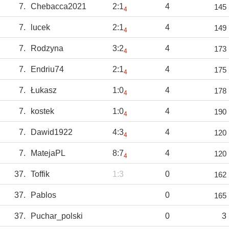
7.
Chebacca2021
2:1
4
145
4
7.
lucek
2:1
4
149
4
7.
Rodzyna
3:2
4
173
4
7.
Endriu74
2:1
4
175
4
7.
Łukasz
1:0
4
178
4
7.
kostek
1:0
4
190
4
7.
Dawid1922
4:3
4
120
4
7.
MatejaPL
8:7
4
120
4
37.
Toffik
1:3
0
162
37.
Pablos
0
165
37.
Puchar_polski
0
3