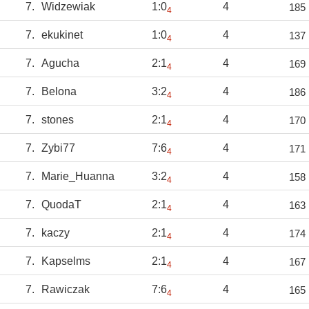
7.
Widzewiak
1:0
4
185
4
7.
ekukinet
1:0
4
137
4
7.
Agucha
2:1
4
169
4
7.
Belona
3:2
4
186
4
7.
stones
2:1
4
170
4
7.
Zybi77
7:6
4
171
4
7.
Marie_Huanna
3:2
4
158
4
7.
QuodaT
2:1
4
163
4
7.
kaczy
2:1
4
174
4
7.
Kapselms
2:1
4
167
4
7.
Rawiczak
7:6
4
165
4