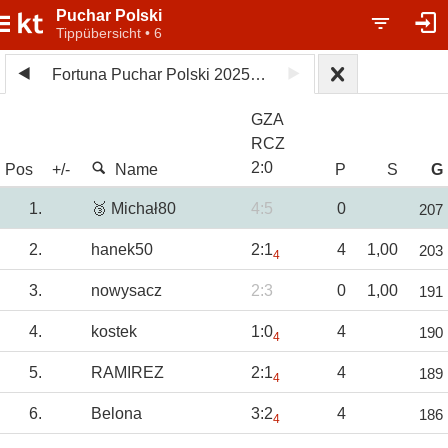
Puchar Polski
Tippübersicht • 6
Fortuna Puchar Polski 2025/26
GZA
RCZ
2
:
0
Pos
+/-
Name
P
S
G
1.
🥉 Michał80
4:5
0
207
2.
hanek50
2:1
4
1,00
203
4
3.
nowysacz
2:3
0
1,00
191
4.
kostek
1:0
4
190
4
5.
RAMIREZ
2:1
4
189
4
6.
Belona
3:2
4
186
4