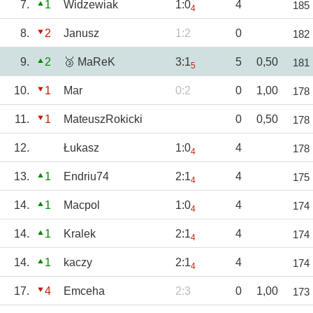
7.
1
Widzewiak
1:0
4
185
4
8.
2
Janusz
1:2
0
182
9.
2
🥉 MaReK
3:1
5
0,50
181
5
10.
1
Mar
0:2
0
1,00
178
11.
1
MateuszRokicki
0
0,50
178
12.
Łukasz
1:0
4
178
4
13.
1
Endriu74
2:1
4
175
4
14.
1
Macpol
1:0
4
174
4
14.
1
Kralek
2:1
4
174
4
14.
1
kaczy
2:1
4
174
4
17.
4
Emceha
2:3
0
1,00
173