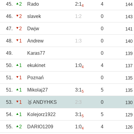
45.
2
Rado
2:1
4
144
4
46.
2
slavek
1:2
0
143
47.
2
Dwjw
0
141
48.
1
Andrew
1:3
0
140
49.
Karas77
0
139
50.
1
ekukinet
1:0
4
137
4
51.
1
Poznań
0
135
51.
1
Mikolaj27
3:1
5
135
5
53.
1
🥉 ANDYHKS
2:3
0
130
54.
1
Kolejorz1922
3:1
5
129
5
55.
2
DARIO1209
1:0
4
126
4