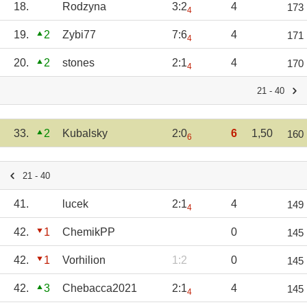
18.
Rodzyna
3:2
4
173
4
19.
2
Zybi77
7:6
4
171
4
20.
2
stones
2:1
4
170
4
21 - 40
33.
2
Kubalsky
2:0
6
1,50
160
6
21 - 40
41.
lucek
2:1
4
149
4
42.
1
ChemikPP
0
145
42.
1
Vorhilion
1:2
0
145
42.
3
Chebacca2021
2:1
4
145
4