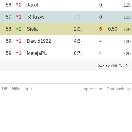
56.
2
Jacol
0
125
57.
1
🥉 Krzys
1:2
0
123
58.
2
Siela
2:0
6
0,50
120
6
59.
1
Dawid1922
4:3
4
120
4
59.
1
MatejaPL
8:7
4
120
4
61 - 75 von 75
DE
Hilfe
App
Impressum
Datenschutz