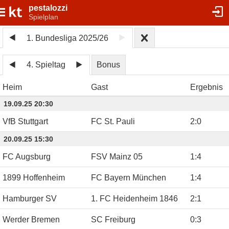
pestalozzi
Spielplan
1. Bundesliga 2025/26
4. Spieltag
Bonus
Heim
Gast
Ergebnis
19.09.25 20:30
VfB Stuttgart
FC St. Pauli
2
:
0
20.09.25 15:30
FC Augsburg
FSV Mainz 05
1
:
4
1899 Hoffenheim
FC Bayern München
1
:
4
Hamburger SV
1. FC Heidenheim 1846
2
:
1
Werder Bremen
SC Freiburg
0
:
3