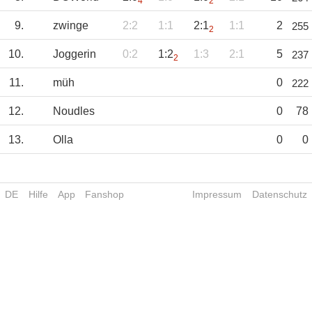
4
2
9.
zwinge
2:2
1:1
2:1
1:1
2
255
2
10.
Joggerin
0:2
1:2
1:3
2:1
5
237
2
11.
müh
0
222
12.
Noudles
0
78
13.
Olla
0
0
DE
Hilfe
App
Fanshop
Impressum
Datenschutz