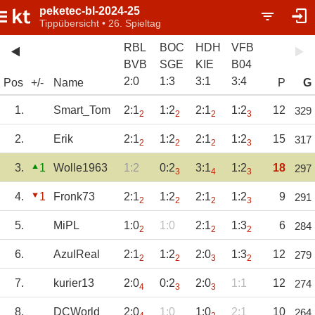
peketec-bl-2024-25
Tippübersicht • 26. Spieltag
RBL
BOC
HDH
VFB
BVB
SGE
KIE
B04
2
:
0
1
:
3
3
:
1
3
:
4
Pos
+/-
Name
P
G
1.
Smart_Tom
2:1
1:2
2:1
1:2
12
329
2
2
2
3
2.
Erik
2:1
1:2
2:1
1:2
15
317
2
2
2
3
3.
1
Wolle1963
1:2
0:2
3:1
1:2
18
297
3
4
3
4.
1
Fronk73
2:1
1:2
2:1
1:2
9
291
2
2
2
3
5.
MiPL
1:0
1:0
2:1
1:3
6
284
2
2
2
6.
AzulReal
2:1
1:2
2:0
1:3
12
279
2
2
3
2
7.
kurier13
2:0
0:2
2:0
1:1
12
274
4
3
3
8.
DCWorld
2:0
1:0
1:0
2:1
10
264