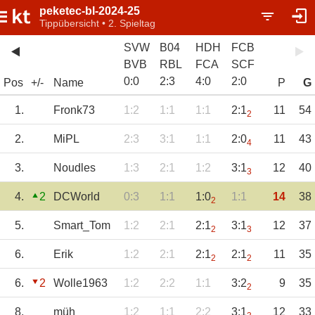
peketec-bl-2024-25
Tippübersicht • 2. Spieltag
SVW
B04
HDH
FCB
BVB
RBL
FCA
SCF
0
:
0
2
:
3
4
:
0
2
:
0
Pos
+/-
Name
P
G
1.
Fronk73
1:2
1:1
1:1
2:1
11
54
2
2.
MiPL
2:3
3:1
1:1
2:0
11
43
4
3.
Noudles
1:3
2:1
1:2
3:1
12
40
3
4.
2
DCWorld
0:3
1:1
1:0
1:1
14
38
2
5.
Smart_Tom
1:2
2:1
2:1
3:1
12
37
2
3
6.
Erik
1:2
2:1
2:1
2:1
11
35
2
2
6.
2
Wolle1963
1:2
2:2
1:1
3:2
9
35
2
8.
müh
1:2
1:1
2:2
3:1
12
33