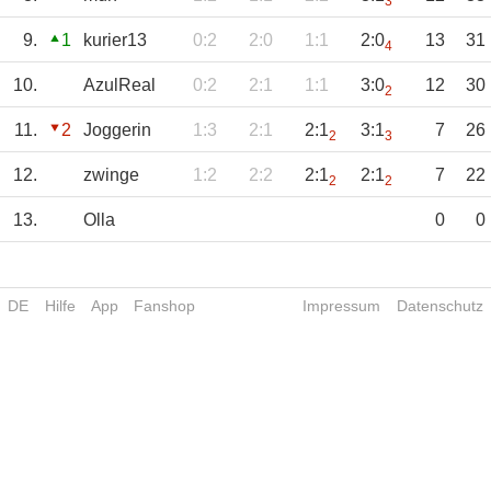
3
9.
1
kurier13
0:2
2:0
1:1
2:0
13
31
4
10.
AzulReal
0:2
2:1
1:1
3:0
12
30
2
11.
2
Joggerin
1:3
2:1
2:1
3:1
7
26
2
3
12.
zwinge
1:2
2:2
2:1
2:1
7
22
2
2
13.
Olla
0
0
DE
Hilfe
App
Fanshop
Impressum
Datenschutz