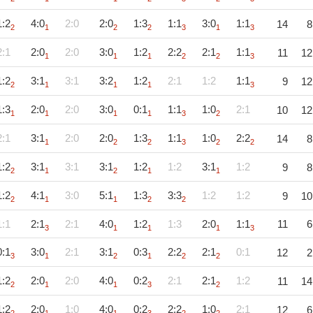
1:2
4:0
2:0
2:0
1:3
1:1
3:0
1:1
14
8
2
1
2
2
3
1
3
2:1
2:0
2:0
3:0
1:2
2:2
2:1
1:1
11
12
1
1
1
2
2
3
1:2
3:1
3:1
3:2
1:2
2:1
1:2
1:1
9
12
2
1
1
1
3
1:3
2:0
2:0
3:0
0:1
1:1
1:0
2:1
10
12
1
1
1
1
3
2
2:1
3:1
2:0
2:0
1:3
1:1
1:0
2:2
14
8
1
2
2
3
2
2
1:2
3:1
3:1
3:1
1:2
1:2
3:1
1:2
9
8
2
1
2
1
1
1:2
4:1
3:0
5:1
1:3
3:3
1:2
1:2
9
10
2
1
1
2
2
1:1
2:1
2:1
4:0
1:2
1:3
2:0
1:1
11
6
3
1
1
1
3
0:1
3:0
2:1
3:1
0:3
2:2
2:1
0:1
12
2
3
1
2
1
2
2
1:2
2:0
2:0
4:0
0:2
2:1
2:1
1:2
11
14
2
1
1
3
2
1:2
2:0
1:0
4:0
0:2
2:2
1:0
2:1
12
6