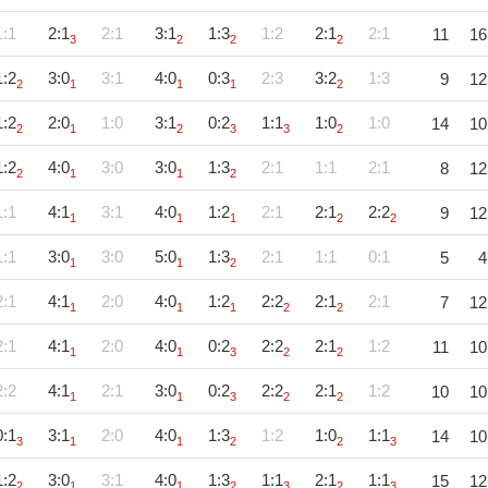
1:1
2:1
2:1
3:1
1:3
1:2
2:1
2:1
11
16
3
2
2
2
1:2
3:0
3:1
4:0
0:3
2:3
3:2
1:3
9
12
2
1
1
1
2
1:2
2:0
1:0
3:1
0:2
1:1
1:0
1:0
14
10
2
1
2
3
3
2
1:2
4:0
3:0
3:0
1:3
2:1
1:1
2:1
8
12
2
1
1
2
1:1
4:1
3:1
4:0
1:2
2:1
2:1
2:2
9
12
1
1
1
2
2
1:1
3:0
3:0
5:0
1:3
2:1
1:1
0:1
5
4
1
1
2
2:1
4:1
2:0
4:0
1:2
2:2
2:1
2:1
7
12
1
1
1
2
2
2:1
4:1
2:0
4:0
0:2
2:2
2:1
1:2
11
10
1
1
3
2
2
2:2
4:1
2:1
3:0
0:2
2:2
2:1
1:2
10
10
1
1
3
2
2
0:1
3:1
2:0
4:0
1:3
1:2
1:0
1:1
14
10
3
1
1
2
2
3
1:2
3:0
3:1
4:0
1:3
1:1
2:1
1:1
15
12
2
1
1
2
3
2
3