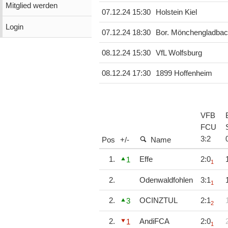
Mitglied werden
07.12.24 15:30
Holstein Kiel
Login
07.12.24 18:30
Bor. Mönchengladba
08.12.24 15:30
VfL Wolfsburg
08.12.24 17:30
1899 Hoffenheim
VFB
FCU
3
:
2
Pos
+/-
Name
1.
Effe
2:0
1
1
2.
Odenwaldfohlen
3:1
1
2.
OCINZTUL
2:1
3
2
2.
AndiFCA
2:0
1
1