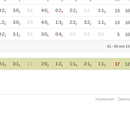
2
1
1
3
2
2
0:2
3:0
3:1
4:0
0:2
2:2
1:1
1:1
13
10
1
1
1
3
2
3
1:2
3:0
2:0
4:0
1:3
2:2
3:2
1:1
13
10
2
1
1
2
2
2
3
0:2
3:1
2:1
3:0
0:4
1:0
2:2
0:1
5
10
1
1
1
1
41 - 60 von 15
0:1
3:1
2:1
2:0
1:2
1:1
2:1
1:1
17
12
3
1
2
1
3
2
3
Impressum
Datens