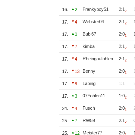
Frankyboy51
2:1
16.
2
2
Webster04
2:1
17.
4
2
Bubi67
2:0
17.
9
1
kimba
2:1
17.
7
2
Rheingaufohlen
2:1
17.
4
2
Benny
2:0
17.
13
1
Labing
1:1
17.
9
07Fohlen11
1:0
17.
3
2
Fusch
2:0
24.
4
1
RW59
2:1
25.
7
2
Meister77
2:0
25.
12
1