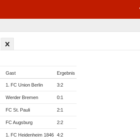
Gast
Ergebnis
1. FC Union Berlin
3
:
2
Werder Bremen
0
:
1
FC St. Pauli
2
:
1
FC Augsburg
2
:
2
1. FC Heidenheim 1846
4
:
2