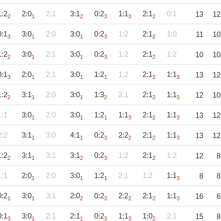
1:2
2:0
2:1
3:1
0:2
1:1
2:1
0:1
13
12
2
1
2
3
3
2
0:1
3:0
2:0
3:0
0:2
1:2
2:1
1:0
11
10
3
1
1
3
2
1:2
3:0
2:1
3:0
0:2
1:2
2:1
1:2
10
10
2
1
1
3
2
0:1
2:0
2:1
3:0
1:2
1:2
2:1
1:1
13
12
3
1
1
1
2
3
1:2
3:1
2:0
3:0
1:3
2:1
2:1
1:1
12
10
2
1
1
2
2
3
1:1
3:0
2:0
3:0
1:2
1:1
2:1
1:1
13
12
1
1
1
3
2
3
2:2
3:1
3:0
4:1
0:2
2:2
2:1
1:1
13
12
1
1
3
2
2
3
1:2
3:1
3:1
3:1
0:2
1:2
2:1
1:2
12
8
2
1
2
3
2
1:1
2:0
2:0
3:0
1:2
2:1
1:2
1:1
8
8
1
1
1
3
0:2
3:0
3:1
2:0
0:2
2:2
2:1
1:1
16
6
1
1
2
3
2
2
3
0:1
3:0
2:1
2:1
0:2
1:1
1:0
2:1
15
8
3
1
1
3
3
2