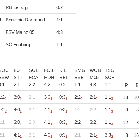
RB Leipzig
0
:
2
ch
Borussia Dortmund
1
:
1
FSV Mainz 05
4
:
3
SC Freiburg
1
:
1
BOC
B04
SGE
FCB
KIE
BMG
WOB
TSG
SVW
STP
FCA
HDH
RBL
BVB
M05
SCF
0
:
1
2
:
1
2
:
2
4
:
2
0
:
2
1
:
1
4
:
3
1
:
1
P
B
1:2
3:0
2:1
3:0
0:3
2:2
2:1
1:1
13
10
2
1
1
1
2
2
3
1:2
4:0
3:1
4:1
0:3
1:2
2:2
1:1
9
8
2
1
1
1
3
1:1
3:0
2:0
4:1
0:3
2:2
3:2
1:1
12
8
1
1
1
2
2
3
2:1
4:1
3:1
4:0
0:3
2:1
2:1
3:3
8
16
1
1
1
2
2