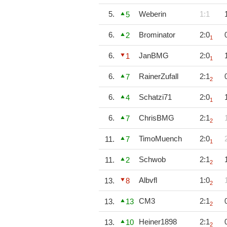
5.
Weberin
1:1
5
6.
Brominator
2:0
2
1
6.
JanBMG
2:0
1
1
6.
RainerZufall
2:1
7
2
6.
Schatzi71
2:0
4
1
6.
ChrisBMG
2:1
7
2
TimoMuench
2:0
11.
7
1
Schwob
2:1
11.
2
2
Albvfl
1:0
13.
8
2
CM3
2:1
13.
13
2
Heiner1898
2:1
13.
10
2