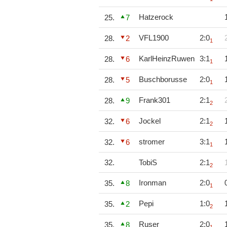
Hatzerock
25.
7
VFL1900
2:0
28.
2
1
KarlHeinzRuwen
3:1
28.
6
1
Buschborusse
2:0
28.
5
1
Frank301
2:1
28.
9
2
Jockel
2:1
32.
6
2
stromer
3:1
32.
6
1
32.
TobiS
2:1
2
Ironman
2:0
35.
8
1
Pepi
1:0
35.
2
2
Ruser
2:0
35.
8