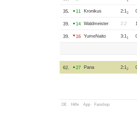
1
Kronikus
2:1
35.
11
2
Waldmeister
2:2
39.
14
YumeNaito
3:1
39.
16
1
Pana
2:1
62.
27
2
DE
Hilfe
App
Fanshop