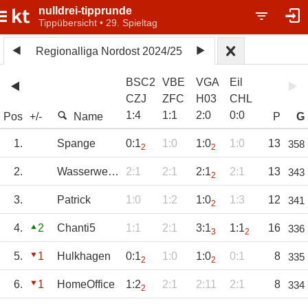
nulldrei-tipprunde
Tippübersicht • 29. Spieltag
Regionalliga Nordost 2024/25
BSC2
VBE
VGA
Eil
CZJ
ZFC
H03
CHL
1
:
4
1
:
1
2
:
0
0
:
0
Pos
+/-
Name
P
G
1.
Spange
0:1
1:0
1:0
1:0
13
358
2
2
2.
Wasserwerfer782
2:1
2:1
2:1
2:1
13
343
2
3.
Patrick
1:0
1:2
1:0
1:3
12
341
2
4.
2
Chanti5
1:1
2:1
3:1
1:1
16
336
3
2
5.
1
Hulkhagen
0:1
1:0
1:0
0:1
8
335
2
2
6.
1
HomeOffice
1:2
2:1
2:11
2:1
8
334
2