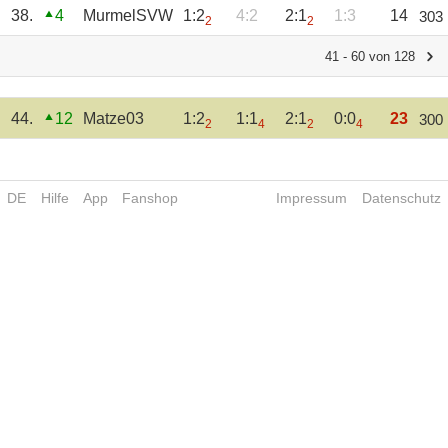
38.
4
MurmelSVW
1:2
4:2
2:1
1:3
14
303
2
2
41 - 60 von 128
44.
12
Matze03
1:2
1:1
2:1
0:0
23
300
2
4
2
4
DE
Hilfe
App
Fanshop
Impressum
Datenschutz