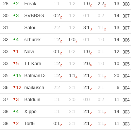
28.
2
Freak
1:1
1:2
1:0
2:2
13
308
2
2
30.
3
SVBBSG
0:2
1:2
0:1
0:2
14
307
2
31.
Salou
2:2
1:2
3:1
1:1
13
307
3
2
32.
4
schurek
1:2
0:0
0:1
1:0
14
306
2
2
33.
1
Novi
0:1
0:2
1:0
0:1
12
305
2
2
33.
5
TT-Karli
1:2
1:2
2:0
1:0
10
305
2
4
35.
15
Batman13
1:2
1:1
2:1
1:1
20
304
2
4
2
2
36.
12
maikusch
2:2
2:1
2:1
2:1
6
304
2
37.
3
Balduin
1:1
2:0
0:0
0:2
11
304
38.
4
Xippo
1:1
2:1
2:1
1:1
14
303
2
2
38.
2
TortE
0:1
3:1
2:1
1:1
11
303
2
2
2