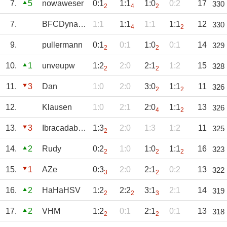
7.
5
nowaweser
0:1
1:1
1:0
0:2
17
330
2
4
2
7.
BFCDynamo
1:1
1:1
1:1
1:1
12
330
4
2
9.
pullermann
0:1
0:1
1:0
0:1
14
329
2
2
10.
1
unveupw
1:2
2:0
2:1
1:2
15
328
2
2
11.
3
Dan
1:0
2:0
3:0
1:1
11
326
2
2
12.
Klausen
1:0
2:1
2:0
1:1
13
326
4
2
13.
3
Ibracadabra03
1:3
2:0
1:3
1:2
11
325
2
14.
2
Rudy
0:2
1:0
1:0
1:1
16
323
2
2
2
15.
1
AZe
0:3
2:0
2:1
0:2
13
322
3
2
16.
2
HaHaHSV
1:2
2:2
3:1
2:1
14
319
2
2
3
17.
2
VHM
1:2
0:1
2:1
0:1
13
318
2
2