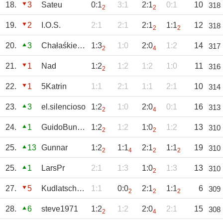
18.
3
Sateu
0:1
3:1
2:1
0:1
10
318
2
2
19.
2
I.O.S.
2:1
2:1
2:1
1:1
12
318
2
2
20.
3
Chałaśkiewicz
1:3
1:0
2:0
1:2
14
317
2
4
21.
1
Nad
1:2
1:2
1:2
1:0
11
316
2
22.
1
5Katrin
1:1
2:1
1:1
2:1
10
314
23.
3
el.silencioso
1:2
1:0
2:0
0:1
16
313
2
4
24.
1
GuidoBunzel
1:2
1:2
1:0
1:2
13
310
2
2
25.
13
Gunnar
1:2
1:1
2:1
1:1
19
310
2
4
2
2
25.
1
LarsPr
2:1
1:3
1:0
1:3
13
310
2
27.
5
Kudlatschkova
1:1
0:0
2:1
1:1
6
309
2
2
2
28.
6
steve1971
1:2
1:2
2:0
2:1
15
308
2
4