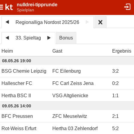
nulldrei-tipprunde
Spielplan
Regionalliga Nordost 2025/26
33. Spieltag
Bonus
Heim
Gast
Ergebnis
08.05.26 19:00
BSG Chemie Leipzig
FC Eilenburg
3
:
2
Hallescher FC
FC Carl Zeiss Jena
0
:
2
Hertha BSC II
VSG Altglienicke
1
:
1
09.05.26 14:00
BFC Preussen
ZFC Meuselwitz
2
:
1
Rot-Weiss Erfurt
Hertha 03 Zehlendorf
5
:
2