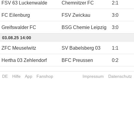
FSV 63 Luckenwalde
Chemnitzer FC
2
:
1
FC Eilenburg
FSV Zwickau
3
:
0
Greifswalder FC
BSG Chemie Leipzig
3
:
0
03.08.25 14:00
ZFC Meuselwitz
SV Babelsberg 03
1
:
1
Hertha 03 Zehlendorf
BFC Preussen
0
:
2
DE
Hilfe
App
Fanshop
Impressum
Datenschutz