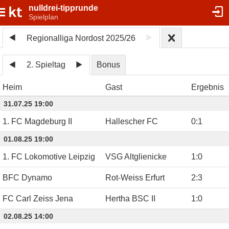
nulldrei-tipprunde
Spielplan
Regionalliga Nordost 2025/26
2. Spieltag
Bonus
Heim
Gast
Ergebnis
31.07.25 19:00
1. FC Magdeburg II
Hallescher FC
0
:
1
01.08.25 19:00
1. FC Lokomotive Leipzig
VSG Altglienicke
1
:
0
BFC Dynamo
Rot-Weiss Erfurt
2
:
3
FC Carl Zeiss Jena
Hertha BSC II
1
:
0
02.08.25 14:00