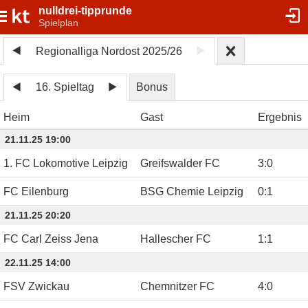
nulldrei-tipprunde
Spielplan
Regionalliga Nordost 2025/26
16. Spieltag
Bonus
Heim
Gast
Ergebnis
21.11.25 19:00
1. FC Lokomotive Leipzig
Greifswalder FC
3
:
0
FC Eilenburg
BSG Chemie Leipzig
0
:
1
21.11.25 20:20
FC Carl Zeiss Jena
Hallescher FC
1
:
1
22.11.25 14:00
FSV Zwickau
Chemnitzer FC
4
:
0