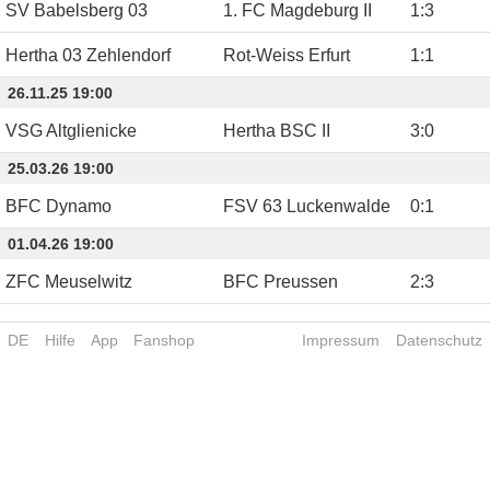
SV Babelsberg 03
1. FC Magdeburg II
1
:
3
Hertha 03 Zehlendorf
Rot-Weiss Erfurt
1
:
1
26.11.25 19:00
VSG Altglienicke
Hertha BSC II
3
:
0
25.03.26 19:00
BFC Dynamo
FSV 63 Luckenwalde
0
:
1
01.04.26 19:00
ZFC Meuselwitz
BFC Preussen
2
:
3
DE
Hilfe
App
Fanshop
Impressum
Datenschutz